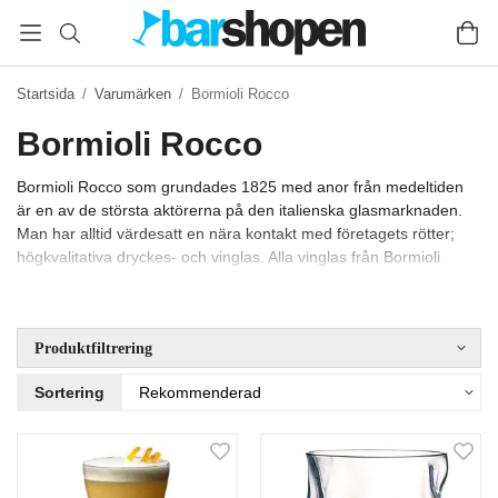
Startsida
/
Varumärken
/
Bormioli Rocco
Bormioli Rocco
Bormioli Rocco som grundades 1825 med anor från medeltiden
är en av de största aktörerna på den italienska glasmarknaden.
Man har alltid värdesatt en nära kontakt med företagets rötter;
högkvalitativa dryckes- och vinglas. Alla vinglas från Bormioli
Rocco har en elegant och stiltypisk design med italienska
förtecken.
Produktfiltrering
Sortering