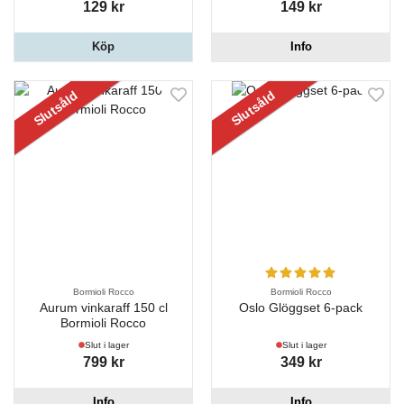
129 kr
149 kr
Köp
Info
Slutsåld
Slutsåld
Bormioli Rocco
Bormioli Rocco
Aurum vinkaraff 150 cl
Oslo Glöggset 6-pack
Bormioli Rocco
Slut i lager
Slut i lager
799 kr
349 kr
Info
Info