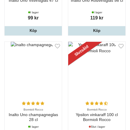
Inalto Uno Vitvinsglas 47 cl
Inalto Uno Rödvinsglas 56 cl
I lager
I lager
99 kr
119 kr
Köp
Köp
Slutsåld
Bormioli Rocco
Bormioli Rocco
Inalto Uno champagneglas
Ypsilon vinkaraff 100 cl
28 cl
Bormioli Rocco
I lager
Slut i lager