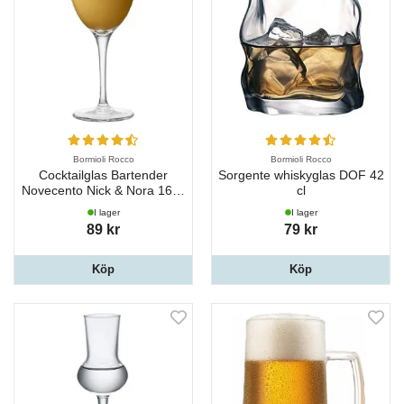
Bormioli Rocco
Bormioli Rocco
Cocktailglas Bartender
Sorgente whiskyglas DOF 42
Novecento Nick & Nora 16 cl
cl
Bormioli Rocco
I lager
I lager
89 kr
79 kr
Köp
Köp