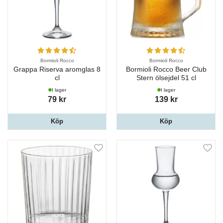
Bormioli Rocco
Bormioli Rocco
Grappa Riserva aromglas 8
Bormioli Rocco Beer Club
cl
Stern ölsejdel 51 cl
I lager
I lager
79 kr
139 kr
Köp
Köp