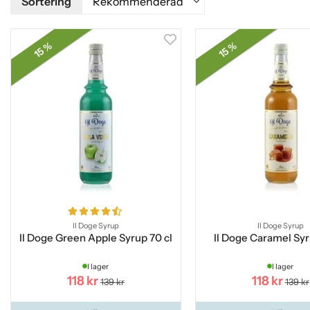
Sortering
15 %
15 %
Il Doge Syrup
Il Doge Syrup
Il Doge Green Apple Syrup 70 cl
Il Doge Caramel Syr
I lager
I lager
118 kr
118 kr
139 kr
139 kr