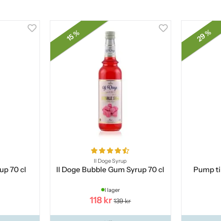
29 %
15 %
Il Doge Syrup
up 70 cl
Il Doge Bubble Gum Syrup 70 cl
Pump til
I lager
118 kr
139 kr