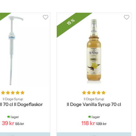
15 %
Il Doge Syrup
Il Doge Syrup
l 70 cl Il Dogeflaskor
Il Doge Vanilla Syrup 70 cl
I lager
I lager
39 kr
118 kr
55 kr
139 kr