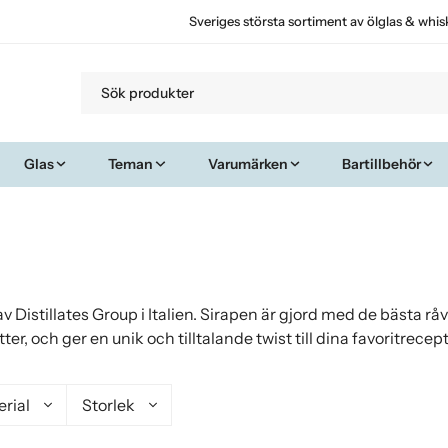
Sveriges största sortiment av ölglas & whis
Glas
Teman
Varumärken
Bartillbehör
av Distillates Group i Italien. Sirapen är gjord med de bästa r
er, och ger en unik och tilltalande twist till dina favoritrecep
rial
Storlek