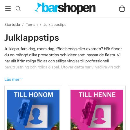
Startsida
/
Teman
/
Julklappstips
Julklappstips
Julklapp, fars dag, mors dag, födelsedag eller examen? Här finner
du en mängd olika presenttips och idéer som passar de flesta. Vi
har allt ifrån roliga ölglas och stiliga vinglas till professionell
barutrustning och roliga ölspel. Utöver detta har vi vackra vin och
champagneglas, karaffer, vinöppnare och specialglas för såväl öl
som vin och whisky. Kika gärna igenom vårt stora utbud på olika
Läs mer
presentförpackningar.