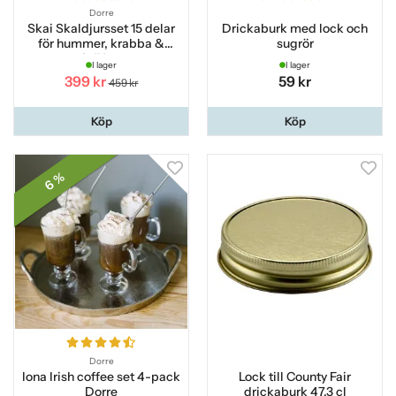
Dorre
Skai Skaldjursset 15 delar
Drickaburk med lock och
för hummer, krabba &
sugrör
kräftor
I lager
I lager
399 kr
59 kr
459 kr
Köp
Köp
6 %
Dorre
Iona Irish coffee set 4-pack
Lock till County Fair
Dorre
drickaburk 47,3 cl