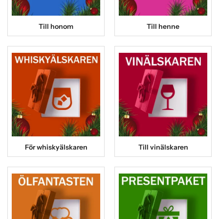
Till honom
Till henne
För whiskyälskaren
Till vinälskaren