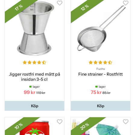
17 %
12 %
Fuchs
Jigger rostfri med mått på
Fine strainer - Rostfritt
insidan 3-5 cl
I lager
I lager
99 kr
75 kr
119 kr
85 kr
Köp
Köp
20 %
10 %