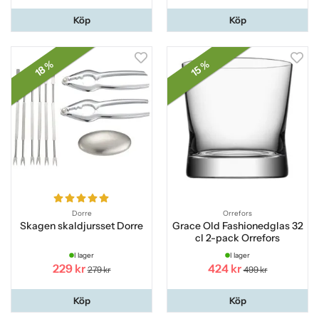
Köp
Köp
18 %
15 %
Dorre
Orrefors
Skagen skaldjursset Dorre
Grace Old Fashionedglas 32
cl 2-pack Orrefors
I lager
I lager
229 kr
424 kr
279 kr
499 kr
Köp
Köp