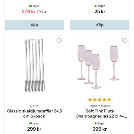
I lager
I lager
279 kr
25 kr
298 kr
Köp
Köp
Dorre
Modern House
Classic skaldjursgafflar 24,5
Soft Pink Flute
cm 6-pack
Champagneglas 22 cl 4-
pack
I lager
I lager
299 kr
399 kr