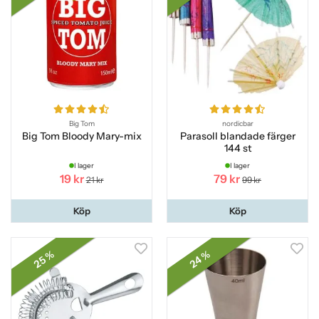
Big Tom
nordicbar
Big Tom Bloody Mary-mix
Parasoll blandade färger
144 st
I lager
I lager
19 kr
79 kr
21 kr
99 kr
Köp
Köp
24 %
25 %