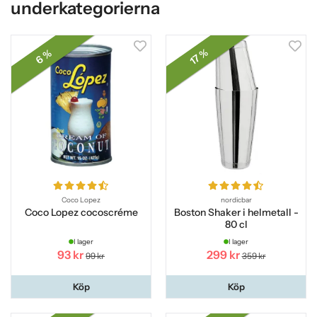
underkategorierna
17 %
6 %
Coco Lopez
nordicbar
Coco Lopez cocoscréme
Boston Shaker i helmetall -
80 cl
I lager
I lager
93 kr
299 kr
99 kr
359 kr
Köp
Köp