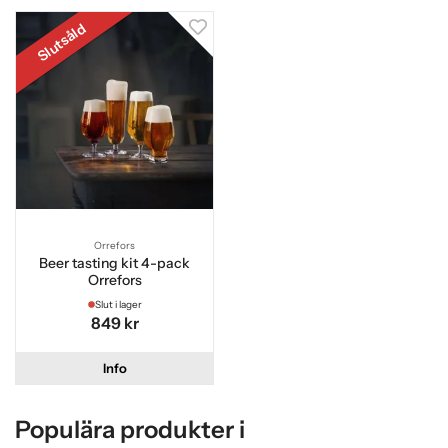
Slutsåld
Orrefors
Beer tasting kit 4-pack
Orrefors
Slut i lager
849 kr
Info
Populära produkter i