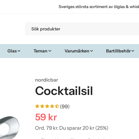
Sveriges största sortiment av ölglas & whis
Glas
Teman
Varumärken
Bartillbehör
nordicbar
Cocktailsil
(99)
59 kr
Ord.
79 kr
. Du sparar
20 kr
(
25
%)