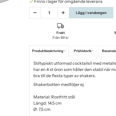
Finns i lager för omgående leverans
Lägg i varukorgen
Frakt
S
Från 69 kr
Produktbeskrivning
Prishistorik
Recensi
Stiltypiskt utformad cocktailsil med metall
har en 4 st öron som håller den stabil när m
bra till de flesta typer av shakers.
Shakerbotten medföljer ej.
Material: Rostfritt stål
Längd: 14.5 cm
Ø: 7,5 cm