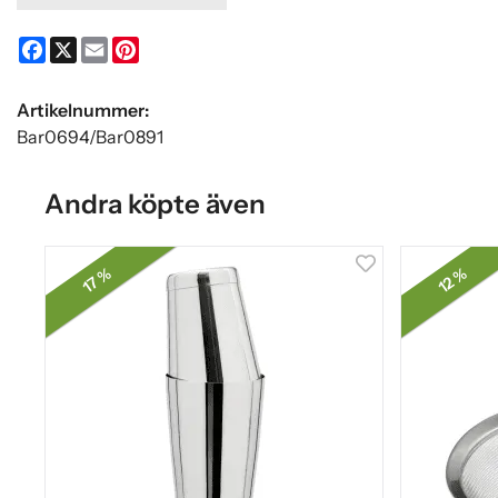
Facebook
X
Email
Pinterest
Artikelnummer:
Bar0694/Bar0891
Andra köpte även
17 %
12 %