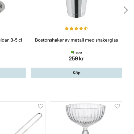
sidan 3-5 cl
Bostonshaker av metall med shakerglas
I lager
259 kr
Köp