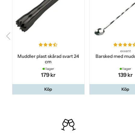
exxent
Muddler plast skårad svart 24
Barsked med mudd
cm
I lager
I lager
179 kr
139 kr
Köp
Köp