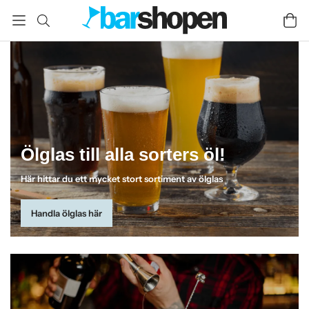
Ölglas till alla sorters öl!
Här hittar du ett mycket stort sortiment av ölglas
Handla ölglas här