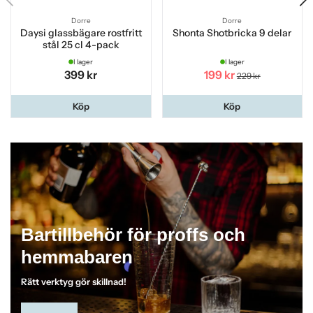
Dorre
Dorre
Daysi glassbägare rostfritt
Shonta Shotbricka 9 delar
stål 25 cl 4-pack
I lager
I lager
399 kr
199 kr
229 kr
Köp
Köp
Bartillbehör för proffs och
hemmabaren
Rätt verktyg gör skillnad!