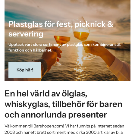
Plastglas för fest, picknick &
servering
Upptäck vårt stora sortiment av plastglas som kombinerar stil,
funktion och hållbarhet.
Köp här!
En hel värld av ölglas,
whiskyglas, tillbehör för baren
och annorlunda presenter
Välkommen till Barshopen.com! Vi har funnits på Internet sedan
2008 och har ett brett sortiment med cirka 3000 artiklar av bl.a.