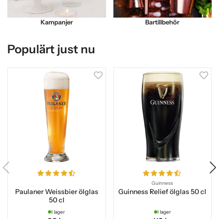
Kampanjer
Bartillbehör
Populärt just nu
Guinness
Paulaner Weissbier ölglas
Guinness Relief ölglas 50 cl
50 cl
I lager
I lager