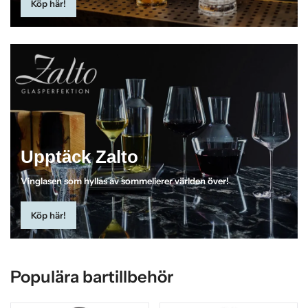
Köp här!
Upptäck Zalto
Vinglasen som hyllas av sommelierer världen över!
Köp här!
Populära bartillbehör