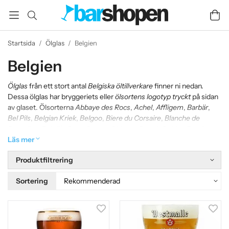
Startsida
/
Ölglas
/
Belgien
Belgien
Ölglas
från ett stort antal
Belgiska öltillverkare
finner ni nedan.
Dessa ölglas har bryggeriets eller
ölsortens logotyp tryckt
på sidan
av glaset. Ölsorterna
Abbaye des Rocs
,
Achel
,
Affligem
,
Barbär
,
Bel Pils
,
Belgian Kriek
,
Belgoo
,
Biere du Corsaire
,
Blanche de
Bruxelles
,
Bokrÿk
,
Boon Geuze
,
Chimay
,
Duvel
,
Gulden Draak
,
Hoegaarden
Läs mer
,
Kwak
,
Leffe
,
Piraat
,
St. Bernardus Watou
,
Stella
Artois
,
Timmermans
och
Westmalle
är ett urval av de
ölglas med
Produktfiltrering
tryck
ni finner nedan.
Sortering