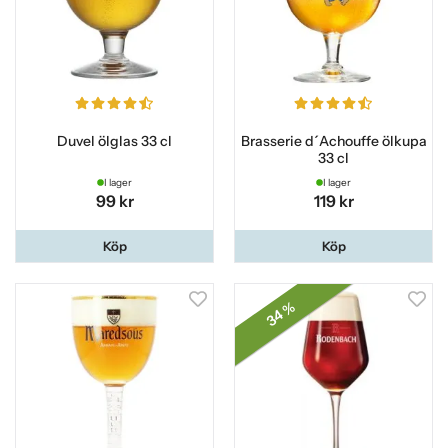
Duvel ölglas 33 cl
Brasserie d´Achouffe ölkupa
33 cl
I lager
I lager
99 kr
119 kr
Köp
Köp
34 %