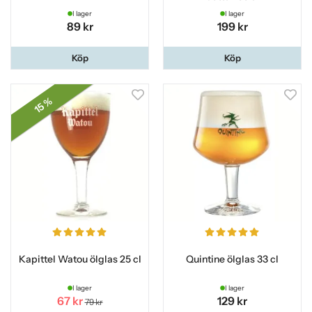
I lager
I lager
89 kr
199 kr
Köp
Köp
15 %
Kapittel Watou ölglas 25 cl
Quintine ölglas 33 cl
I lager
I lager
67 kr
129 kr
79 kr