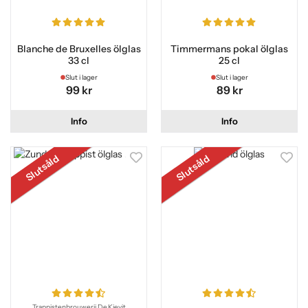
Blanche de Bruxelles ölglas
Timmermans pokal ölglas
33 cl
25 cl
Slut i lager
Slut i lager
99 kr
89 kr
Info
Info
Slutsåld
Slutsåld
Trappistenbrouwerij De Kievit