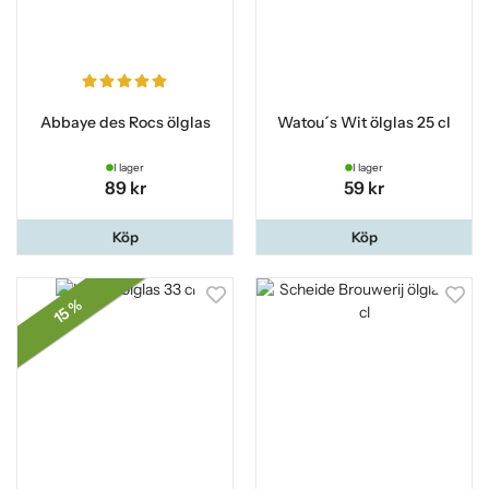
Abbaye des Rocs ölglas
Watou´s Wit ölglas 25 cl
I lager
I lager
89 kr
59 kr
Köp
Köp
15 %