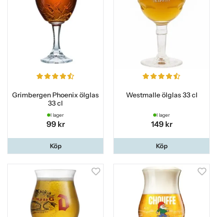
Grimbergen Phoenix ölglas
Westmalle ölglas 33 cl
33 cl
I lager
I lager
99 kr
149 kr
Köp
Köp