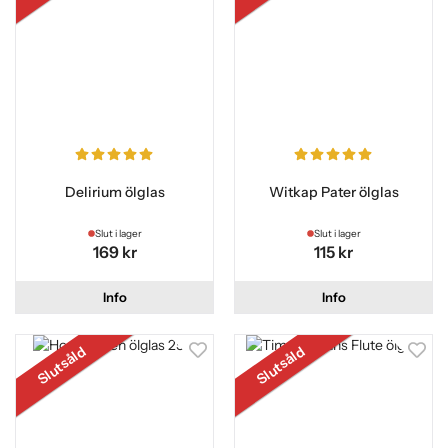
Delirium ölglas
Witkap Pater ölglas
Slut i lager
Slut i lager
169 kr
115 kr
Info
Info
Slutsåld
Slutsåld