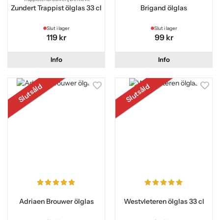
Zundert Trappist ölglas 33 cl
Brigand ölglas
Slut i lager
Slut i lager
119 kr
99 kr
Info
Info
Slutsåld
Slutsåld
Adriaen Brouwer ölglas
Westvleteren ölglas 33 cl