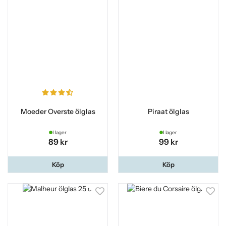
Moeder Overste ölglas
Piraat ölglas
I lager
I lager
89 kr
99 kr
Köp
Köp