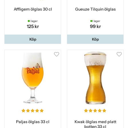
Affligem ölglas 30 cl
Gueuze Tilquin ölglas
I lager
I lager
125 kr
99 kr
Köp
Köp
Paljas ölglas 33 cl
Kwak ölglas med platt
botten 33 cl