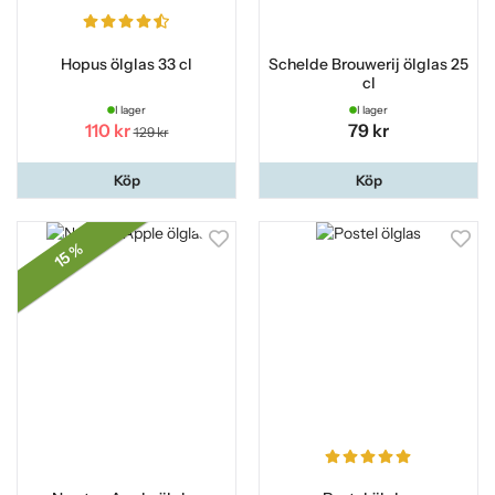
Hopus ölglas 33 cl
Schelde Brouwerij ölglas 25
cl
I lager
I lager
110 kr
79 kr
129 kr
Köp
Köp
15 %