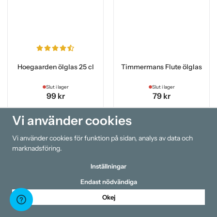
Hoegaarden ölglas 25 cl
Timmermans Flute ölglas
Slut i lager
Slut i lager
99 kr
79 kr
Vi använder cookies
Info
Info
Vi använder cookies för funktion på sidan, analys av data och
Slutsåld
Slutsåld
marknadsföring.
Inställningar
Endast nödvändiga
Okej