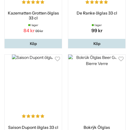
Kazematten Grotten ölglas
De Ranke ölglas 33 cl
33 cl
I lager
I lager
84 kr
99 kr
99 kr
Köp
Köp
Saison Dupont ölglas 33 cl
Bokrÿk Ölglas