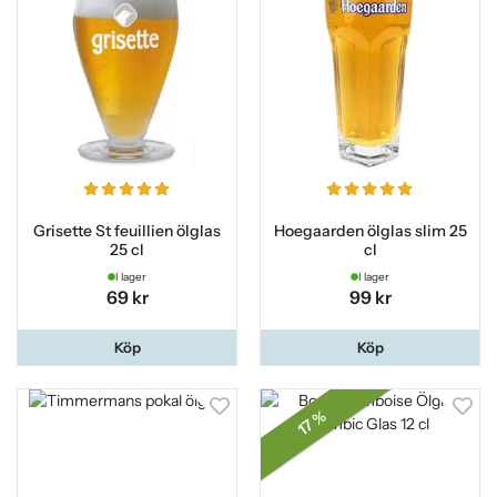
Grisette St feuillien ölglas
Hoegaarden ölglas slim 25
25 cl
cl
I lager
I lager
69 kr
99 kr
Köp
Köp
17 %