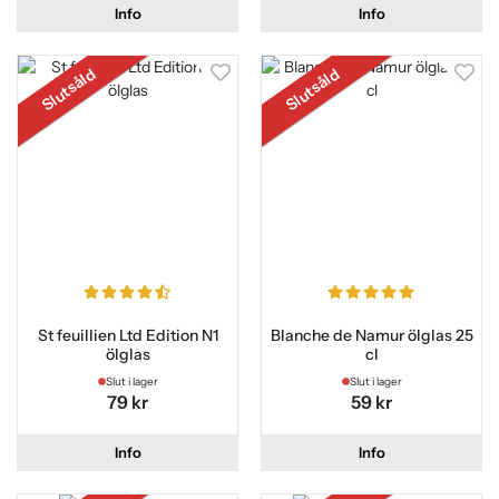
Info
Info
Slutsåld
Slutsåld
St feuillien Ltd Edition N1
Blanche de Namur ölglas 25
ölglas
cl
Slut i lager
Slut i lager
79 kr
59 kr
Info
Info