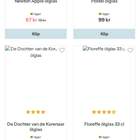
Newton Apple ölglas
Postel ölglas
I lager
I lager
67 kr
99 kr
79 kr
Köp
Köp
De Dochter van de Korenaar
Floreffe ölglas 33 cl
ölglas
I lager
I lager