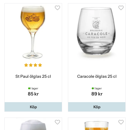
St Paul ölglas 25 cl
Caracole ölglas 25 cl
I lager
I lager
85 kr
89 kr
Köp
Köp