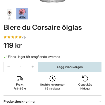
Biere du Corsaire ölglas
(1)
119 kr
Finns i lager för omgående leverans
Lägg i varukorgen
Frakt
Snabba leveranser
Öppet köp
Från 69 kr
1-3 vardagar
14 dagar
Produktbeskrivning