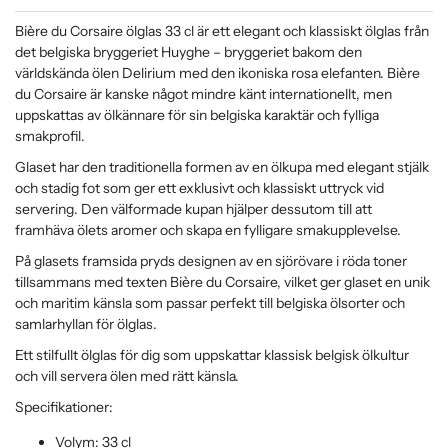
Bière du Corsaire ölglas 33 cl är ett elegant och klassiskt ölglas från
det belgiska bryggeriet Huyghe – bryggeriet bakom den
världskända ölen Delirium med den ikoniska rosa elefanten. Bière
du Corsaire är kanske något mindre känt internationellt, men
uppskattas av ölkännare för sin belgiska karaktär och fylliga
smakprofil.
Glaset har den traditionella formen av en ölkupa med elegant stjälk
och stadig fot som ger ett exklusivt och klassiskt uttryck vid
servering. Den välformade kupan hjälper dessutom till att
framhäva ölets aromer och skapa en fylligare smakupplevelse.
På glasets framsida pryds designen av en sjörövare i röda toner
tillsammans med texten Bière du Corsaire, vilket ger glaset en unik
och maritim känsla som passar perfekt till belgiska ölsorter och
samlarhyllan för ölglas.
Ett stilfullt ölglas för dig som uppskattar klassisk belgisk ölkultur
och vill servera ölen med rätt känsla.
Specifikationer:
Volym: 33 cl