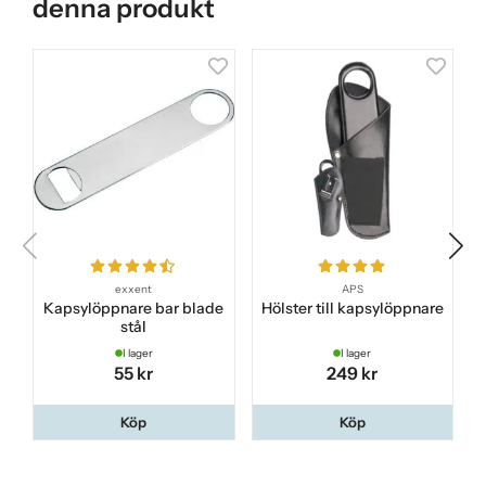
denna produkt
exxent
APS
Kapsylöppnare bar blade
Hölster till kapsylöppnare
stål
I lager
I lager
55 kr
249 kr
Köp
Köp