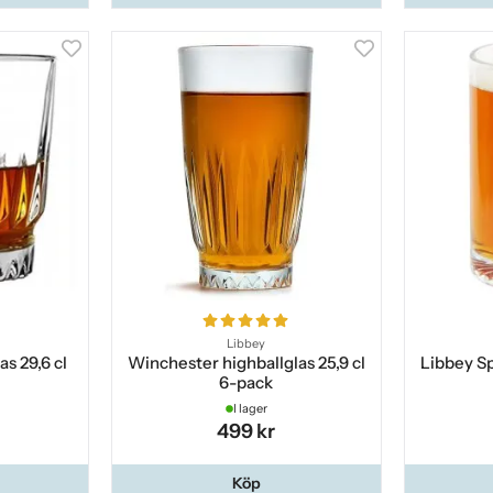
Libbey
s 29,6 cl
Winchester highballglas 25,9 cl
Libbey Sp
6-pack
I lager
499 kr
Köp