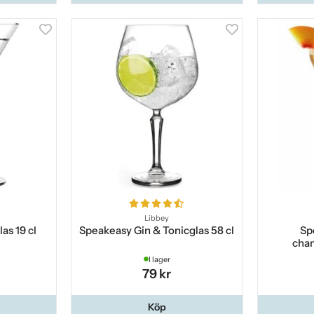
Libbey
as 19 cl
Speakeasy Gin & Tonicglas 58 cl
Sp
cha
I lager
79 kr
Köp