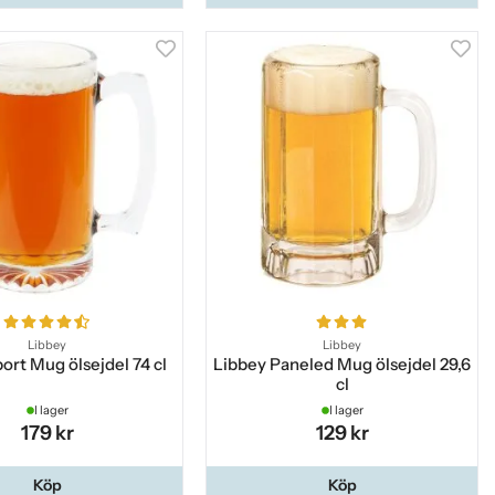
Libbey
Libbey
ort Mug ölsejdel 74 cl
Libbey Paneled Mug ölsejdel 29,6
cl
I lager
I lager
179 kr
129 kr
Köp
Köp