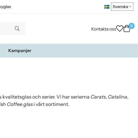
kyglas
0
Kontakta oss
Kampanjer
 kvalitetsglas och serier. Vi har serierna
Carats
,
Catalina
,
rish Coffee glas
i vårt sortiment.