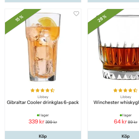
28 %
15 %
Libbey
Libbey
Gibraltar Cooler drinkglas 6-pack
Winchester whiskygla
I lager
I lager
339 kr
64 kr
399 kr
89 kr
Köp
Köp