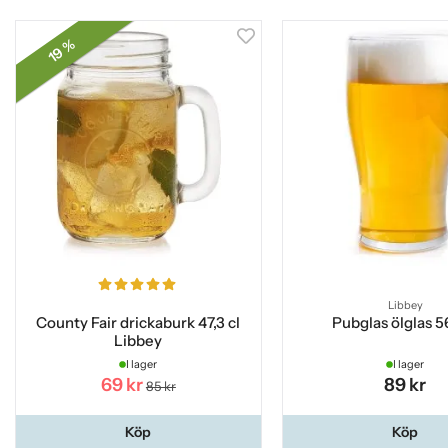
19 %
Libbey
County Fair drickaburk 47,3 cl
Pubglas ölglas 56
Libbey
I lager
I lager
69 kr
89 kr
85 kr
Köp
Köp