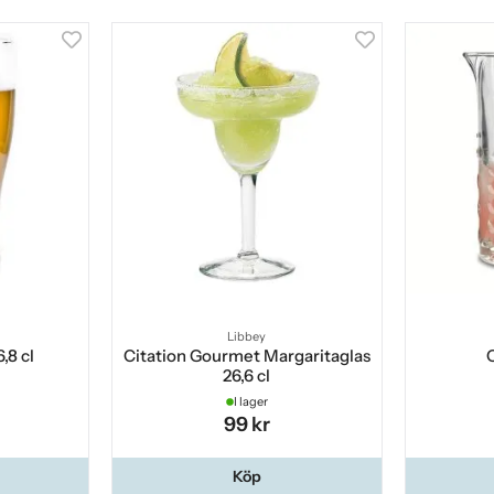
Libbey
,8 cl
Citation Gourmet Margaritaglas
26,6 cl
I lager
99 kr
Köp