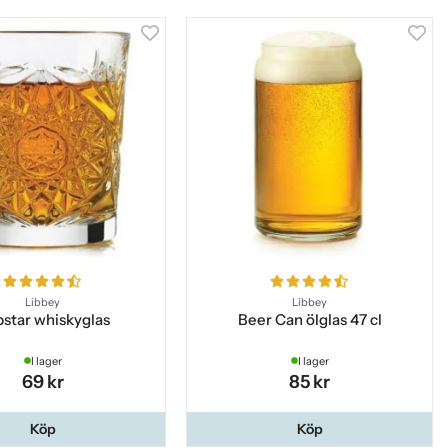
Libbey
Libbey
star whiskyglas
Beer Can ölglas 47 cl
I lager
I lager
69 kr
85 kr
Köp
Köp