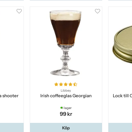
Libbey
la shooter
Irish coffeeglas Georgian
Lock till
I lager
99 kr
Köp