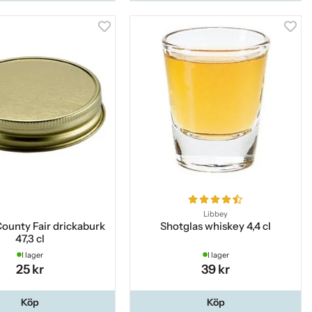
Libbey
 County Fair drickaburk
Shotglas whiskey 4,4 cl
47,3 cl
I lager
I lager
25 kr
39 kr
Köp
Köp