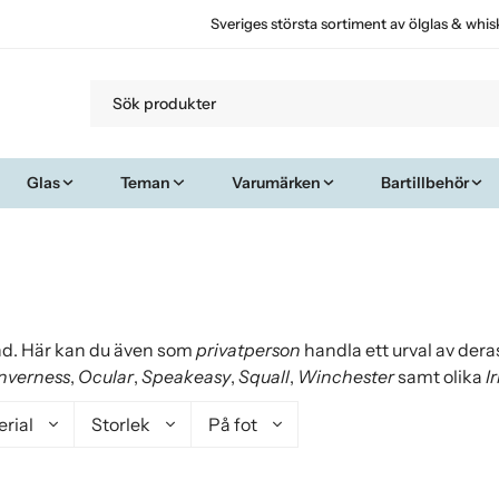
Sveriges största sortiment av ölglas & whis
Glas
Teman
Varumärken
Bartillbehör
hand. Här kan du även som
privatperson
handla ett urval av deras
Inverness
,
Ocular
,
Speakeasy
,
Squall
,
Winchester
samt olika
I
rial
Storlek
På fot