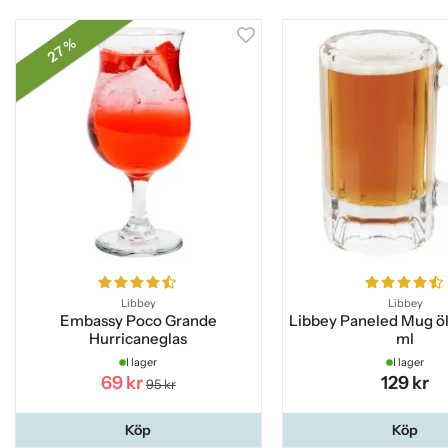
27 %
Libbey
Libbey
Embassy Poco Grande
Libbey Paneled Mug öl
Hurricaneglas
ml
I lager
I lager
69 kr
129 kr
95 kr
Köp
Köp