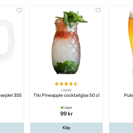
Libbey
sejdel 355
Tiki Pineapple cocktailglas 50 cl
Pubg
I lager
99 kr
Köp