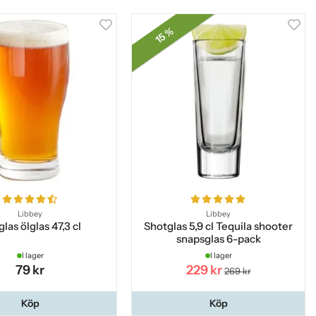
15 %
Libbey
Libbey
las ölglas 47,3 cl
Shotglas 5,9 cl Tequila shooter
snapsglas 6-pack
I lager
I lager
79 kr
229 kr
269 kr
Köp
Köp