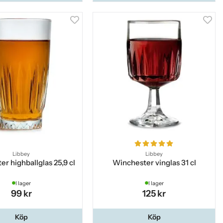
Libbey
Libbey
r highballglas 25,9 cl
Winchester vinglas 31 cl
I lager
I lager
99 kr
125 kr
Köp
Köp