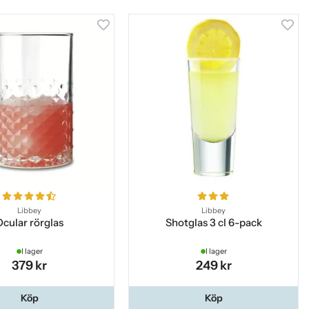
Libbey
Libbey
Ocular rörglas
Shotglas 3 cl 6-pack
I lager
I lager
379 kr
249 kr
Köp
Köp