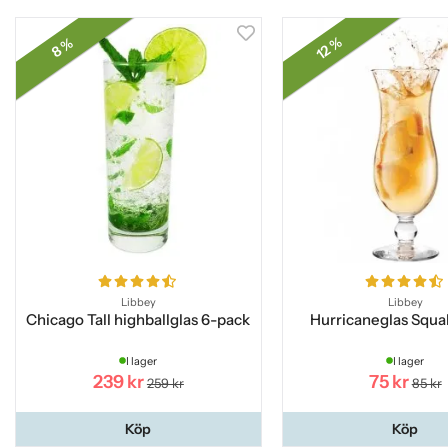
12 %
8 %
Libbey
Libbey
Chicago Tall highballglas 6-pack
Hurricaneglas Squall
I lager
I lager
239 kr
75 kr
259 kr
85 kr
Köp
Köp