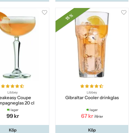
15 %
Libbey
Libbey
eakeasy Coupe
Gibraltar Cooler drinkglas
mpagneglas 20 cl
I lager
I lager
99 kr
67 kr
79 kr
Köp
Köp