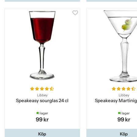
Libbey
Libbey
Speakeasy sourglas 24 cl
Speakeasy Martinigl
I lager
I lager
99 kr
99 kr
Köp
Köp