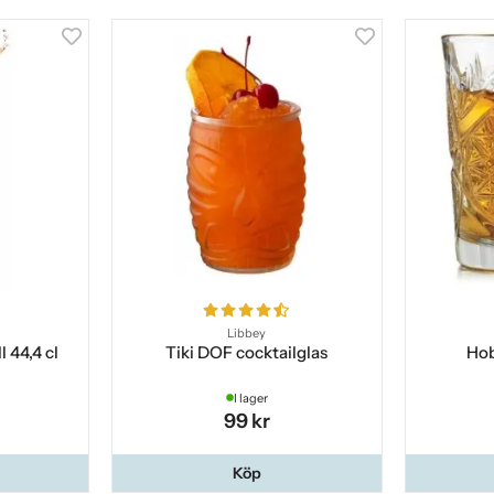
Libbey
 44,4 cl
Tiki DOF cocktailglas
Hob
I lager
99 kr
Köp