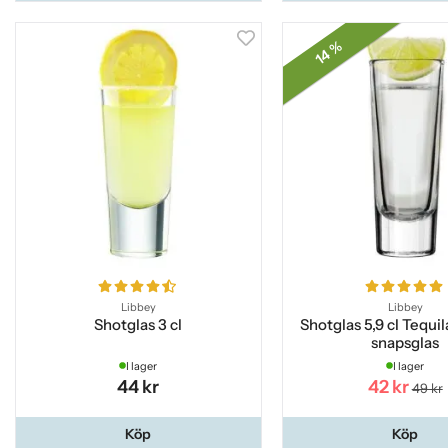
14 %
Libbey
Libbey
Shotglas 3 cl
Shotglas 5,9 cl Tequi
snapsglas
I lager
I lager
44 kr
42 kr
49 kr
Köp
Köp