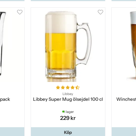
Libbey
-pack
Libbey Super Mug ölsejdel 100 cl
Wincheste
I lager
229 kr
Köp