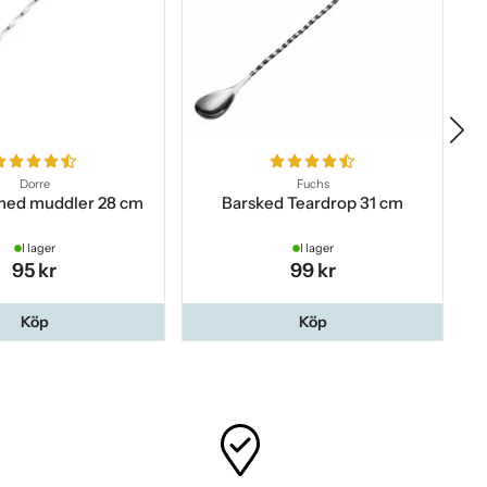
Dorre
Fuchs
med muddler 28 cm
Barsked Teardrop 31 cm
I lager
I lager
95 kr
99 kr
Köp
Köp