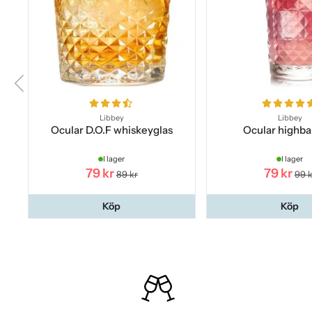
Libbey
Libbey
Ocular D.O.F whiskeyglas
Ocular highbal
I lager
I lager
79 kr
79 kr
89 kr
99 k
Köp
Köp