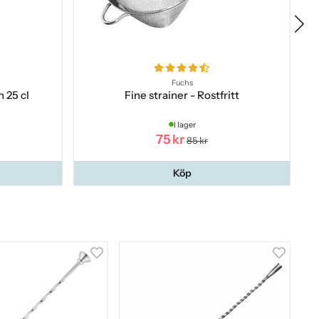
Fuchs
n 25 cl
Fine strainer - Rostfritt
I lager
75 kr
85 kr
Köp