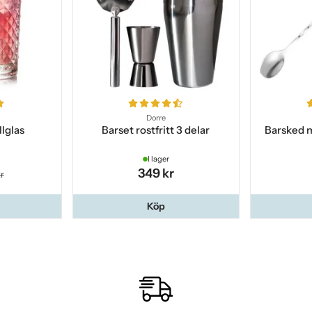
Dorre
lglas
Barset rostfritt 3 delar
Barsked 
I lager
349 kr
r
Köp