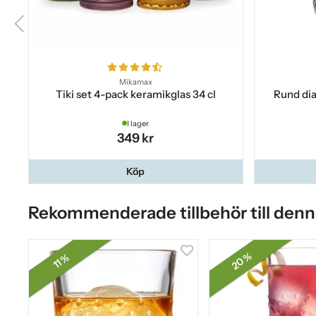
Mikamax
Tiki set 4-pack keramikglas 34 cl
Rund dia
I lager
349 kr
Köp
Rekommenderade tillbehör till denn
20 %
11 %