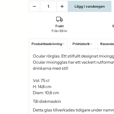
Lägg i varukorgen
Frakt
S
Från 69 kr
Produktbeskrivning
Prishistorik
Recensi
Ocular rörglas. Ett stilfullt designat mixing
Ocular mixingglas har ett vackert rutforma
drinkarna med stil!
Vol: 75 cl
H: 14,8 cm
Diam: 10,6 cm
Tål diskmaskin
Detta glas tillverkades tidigare under namn