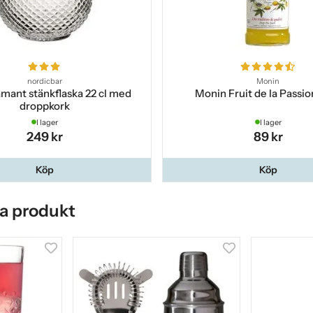
nordicbar
Monin
mant stänkflaska 22 cl med
Monin Fruit de la Passio
droppkork
I lager
I lager
249 kr
89 kr
Köp
Köp
a produkt