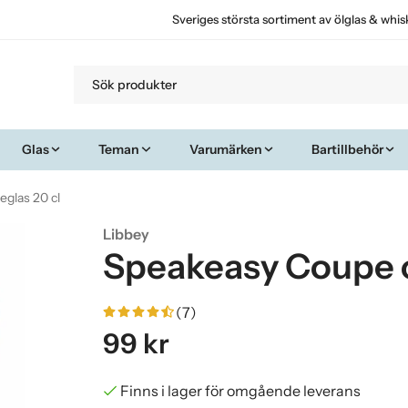
Sveriges största sortiment av ölglas & whis
Glas
Teman
Varumärken
Bartillbehör
glas 20 cl
Libbey
Speakeasy Coupe 
(7)
99 kr
Finns i lager för omgående leverans