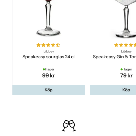
Libbey
Libbey
Speakeasy sourglas 24 cl
Speakeasy Gin & Ton
I lager
I lager
99 kr
79 kr
Köp
Köp