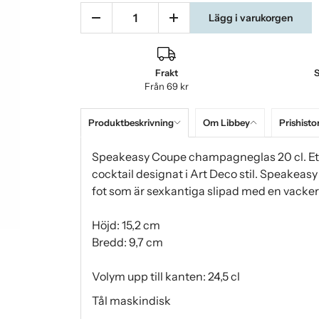
Lägg i varukorgen
Frakt
S
Från 69 kr
Produktbeskrivning
Om Libbey
Prishisto
Speakeasy Coupe champagneglas 20 cl. Ett
cocktail designat i Art Deco stil. Speakeas
fot som är sexkantiga slipad med en vacker 
Höjd: 15,2 cm
Bredd: 9,7 cm
Volym upp till kanten: 24,5 cl
Tål maskindisk