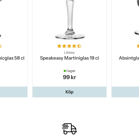
Libbey
icglas 58 cl
Speakeasy Martiniglas 19 cl
Absintgla
I lager
99 kr
Köp