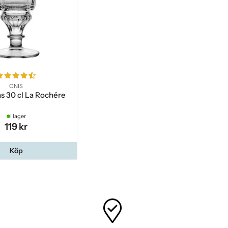
ONIS
s 30 cl La Rochére
I lager
119 kr
Köp