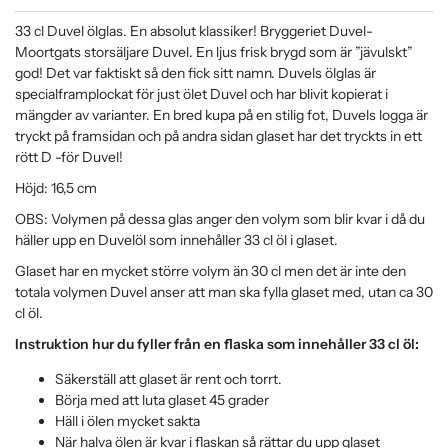
33 cl Duvel ölglas. En absolut klassiker! Bryggeriet Duvel-
Moortgats storsäljare Duvel. En ljus frisk brygd som är ”jävulskt”
god! Det var faktiskt så den fick sitt namn. Duvels ölglas är
specialframplockat för just ölet Duvel och har blivit kopierat i
mängder av varianter. En bred kupa på en stilig fot, Duvels logga är
tryckt på framsidan och på andra sidan glaset har det tryckts in ett
rött D -för Duvel!
Höjd: 16,5 cm
OBS: Volymen på dessa glas anger den volym som blir kvar i då du
häller upp en Duvelöl som innehåller 33 cl öl i glaset.
Glaset har en mycket större volym än 30 cl men det är inte den
totala volymen Duvel anser att man ska fylla glaset med, utan ca 30
cl öl.
Instruktion hur du fyller från en flaska som innehåller 33 cl öl:
Säkerställ att glaset är rent och torrt.
Börja med att luta glaset 45 grader
Häll i ölen mycket sakta
När halva ölen är kvar i flaskan så rättar du upp glaset