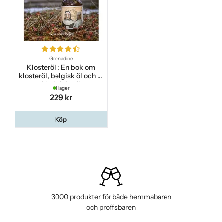
Grenadine
Klosteröl : En bok om
klosteröl, belgisk öl och öl
i belgisk stil
I lager
229 kr
Köp
3000 produkter för både hemmabaren
och proffsbaren