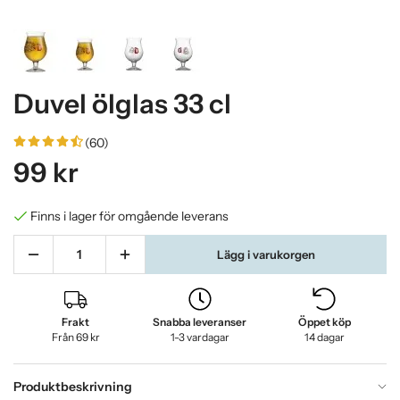
Duvel ölglas 33 cl
(60)
99 kr
Finns i lager för omgående leverans
Lägg i varukorgen
Frakt
Snabba leveranser
Öppet köp
Från 69 kr
1-3 vardagar
14 dagar
Produktbeskrivning