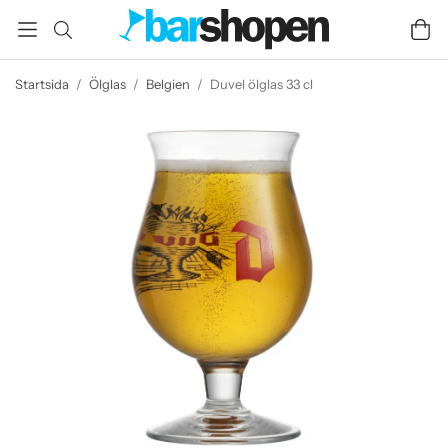
Startsida
/
Ölglas
/
Belgien
/
Duvel ölglas 33 cl