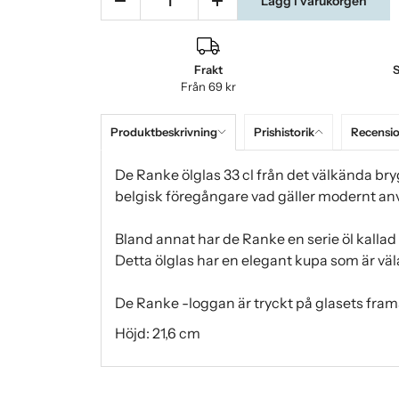
Lägg i varukorgen
Frakt
S
Från 69 kr
Produktbeskrivning
Prishistorik
Recensi
De Ranke ölglas 33 cl från det välkända br
belgisk föregångare vad gäller modernt a
Bland annat har de Ranke en serie öl kallad 
Detta ölglas har en elegant kupa som är väla
De Ranke -loggan är tryckt på glasets frams
Höjd: 21,6 cm