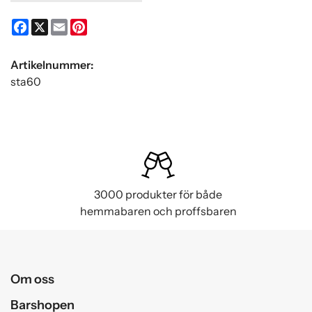
Facebook
X
Email
Pinterest
Artikelnummer:
sta60
3000 produkter för både
hemmabaren och proffsbaren
Om oss
Barshopen