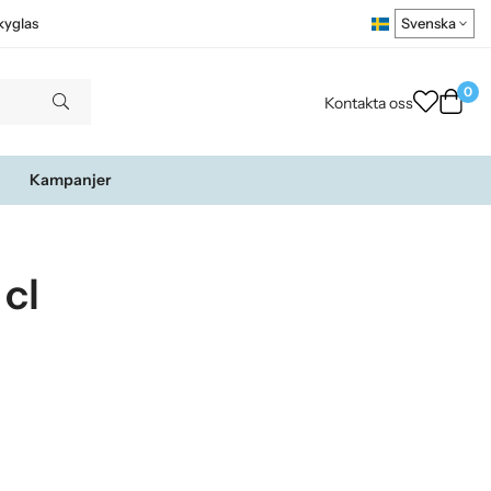
kyglas
0
Kontakta oss
Kampanjer
 cl