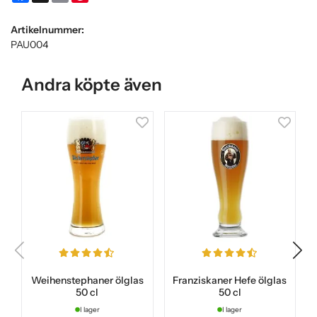
Artikelnummer:
PAU004
Andra köpte även
Weihenstephaner ölglas
Franziskaner Hefe ölglas
50 cl
50 cl
I lager
I lager