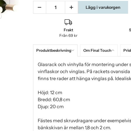
Lägg i varukorgen
Frakt
S
Från 69 kr
Produktbeskrivning
Om Final Touch
Pris
Glasrack och vinhylla för montering under skå
vinflaskor och vinglas. På rackets ovansida 
finns tre rader att hänga vinglas på. Idealisk
Höjd: 12 cm
Bredd: 60,8 cm
Djup: 20 cm
Fästes med skruvdragare under exempelvis
bänkskivan är mellan 1,8 och 2 cm.