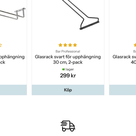
Bar Professional
B
 upphängning
Glasrack svart för upphängning
Glasrack s
ack
30 cm, 2-pack
40
I lager
299 kr
Köp