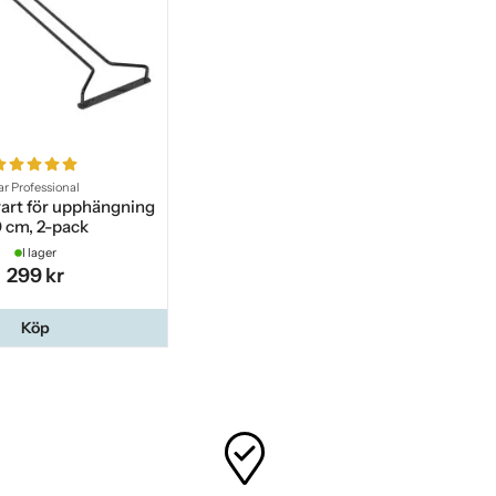
ar Professional
vart för upphängning
 cm, 2-pack
I lager
299 kr
Köp