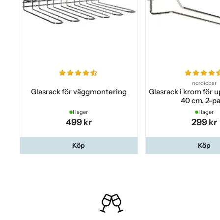
nordicbar
Glasrack för väggmontering
Glasrack i krom för
40 cm, 2-p
I lager
I lager
499 kr
299 kr
Köp
Köp