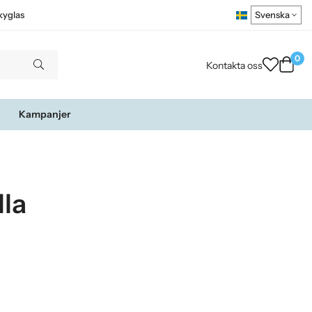
kyglas
0
Kontakta oss
Kampanjer
lla