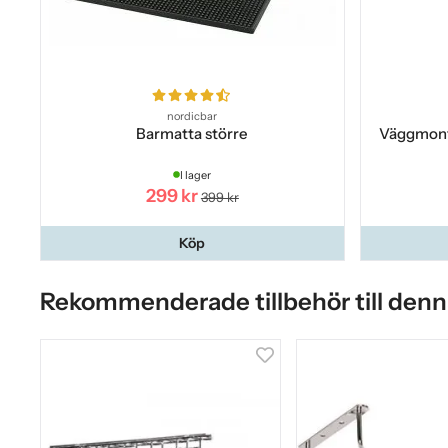
nordicbar
Barmatta större
Väggmont
I lager
299 kr
399 kr
Köp
Rekommenderade tillbehör till denn