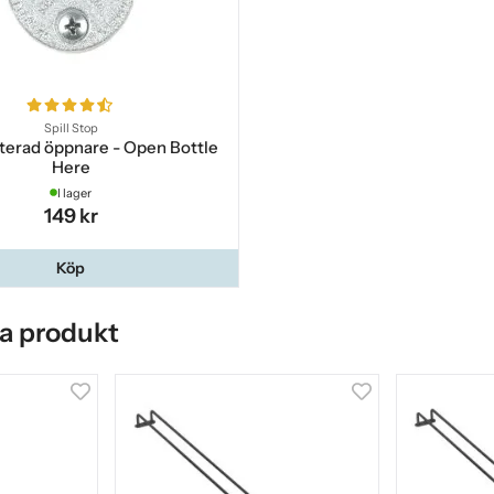
Spill Stop
erad öppnare - Open Bottle
Here
I lager
149 kr
Köp
a produkt