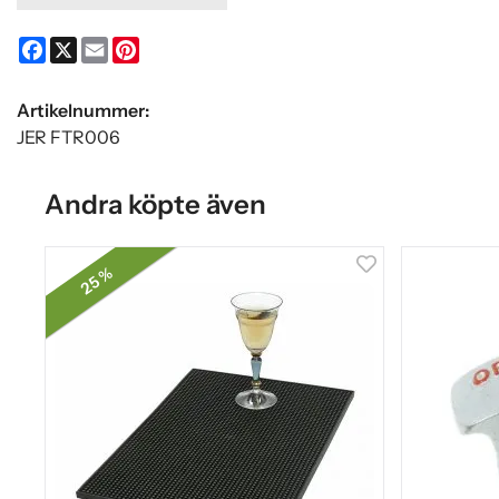
Facebook
X
Email
Pinterest
Artikelnummer:
JER FTR006
Andra köpte även
25 %