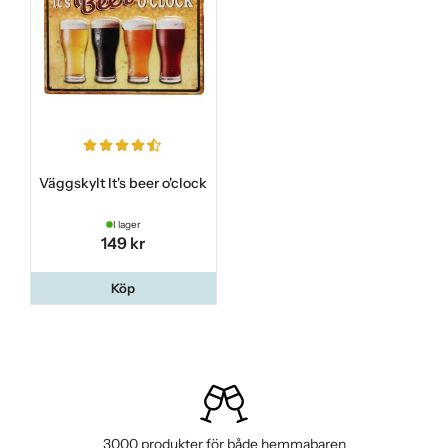
Väggskylt It's beer o'clock
I lager
149 kr
Köp
3000 produkter för både hemmabaren