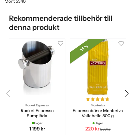
Mont 5340
Rekommenderade tillbehör till
denna produkt
15 %
Rocket Espresso
Monteriva
Rocket Espresso
Espressobönor Monteriva
Sumplåda
Vallebella 500 g
I lager
I lager
1 199 kr
220 kr
259 kr