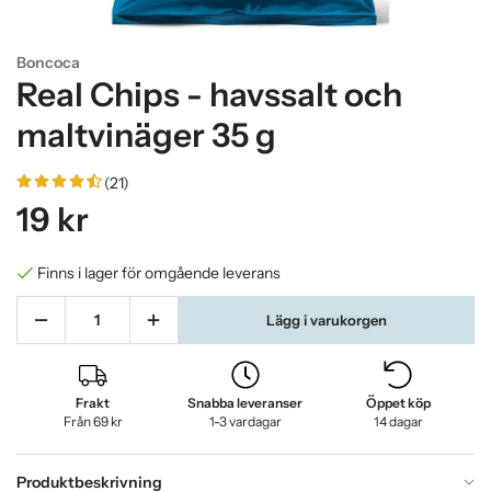
Boncoca
Real Chips - havssalt och
maltvinäger 35 g
(21)
19 kr
Finns i lager för omgående leverans
Lägg i varukorgen
Frakt
Snabba leveranser
Öppet köp
Från 69 kr
1-3 vardagar
14 dagar
Produktbeskrivning