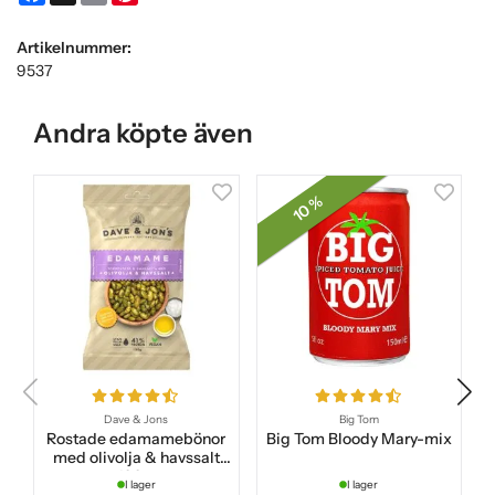
Artikelnummer:
9537
Andra köpte även
10 %
Dave & Jons
Big Tom
Rostade edamamebönor
Big Tom Bloody Mary-mix
C
med olivolja & havssalt
100 g
I lager
I lager