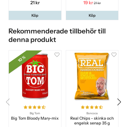
21 kr
19 kr
21 kr
Köp
Köp
Rekommenderade tillbehör till
denna produkt
10 %
Big Tom
Boncoca
Big Tom Bloody Mary-mix
Real Chips - skinka och
engelsk senap 35 g