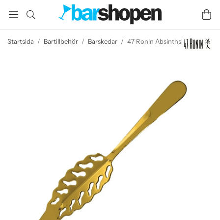
Startsida
/
Bartillbehör
/
Barskedar
/
47 Ronin Absinthsked guld