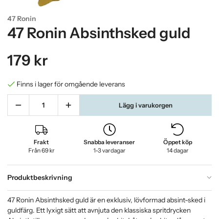
47 Ronin
47 Ronin Absinthsked guld
179 kr
Finns i lager för omgående leverans
Lägg i varukorgen
Frakt
Snabba leveranser
Öppet köp
Från 69 kr
1-3 vardagar
14 dagar
Produktbeskrivning
47 Ronin Absinthsked guld är en exklusiv, lövformad absint-sked i
guldfärg. Ett lyxigt sätt att avnjuta den klassiska spritdrycken