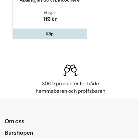
I lager
119 kr
Köp
3000 produkter för både
hemmabaren och proffsbaren
Om oss
Barshopen