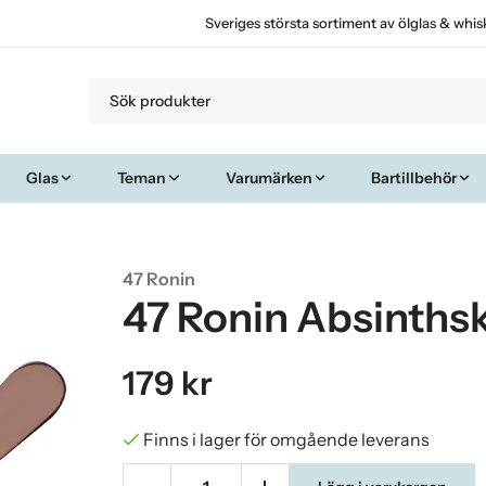
Sveriges största sortiment av ölglas & whis
Glas
Teman
Varumärken
Bartillbehör
47 Ronin
47 Ronin Absinths
179 kr
Finns i lager för omgående leverans