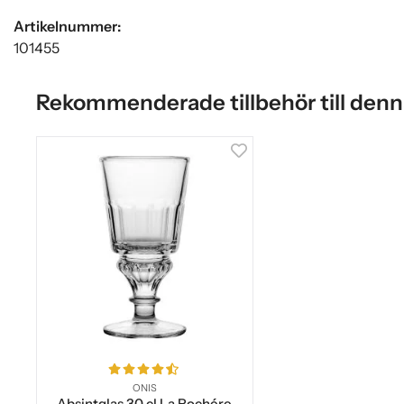
Artikelnummer:
101455
Rekommenderade tillbehör till denn
ONIS
Absintglas 30 cl La Rochére