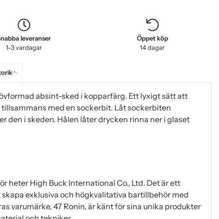
nabba leveranser
Öppet köp
1-3 vardagar
14 dagar
torik
vformad absint-sked i kopparfärg. Ett lyxigt sätt att
 tillsammans med en sockerbit. Låt sockerbiten
 den i skeden. Hålen låter drycken rinna ner i glaset
r heter High Buck International Co., Ltd. Det är ett
t skapa exklusiva och högkvalitativa bartillbehör med
as varumärke, 47 Ronin, är känt för sina unika produkter
terial och tekniker.