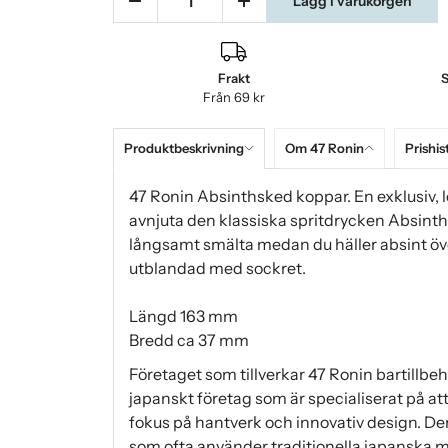
Lägg i varukorgen
Frakt
S
Från 69 kr
Produktbeskrivning
Om 47 Ronin
Prishis
47 Ronin Absinthsked koppar. En exklusiv, lö
avnjuta den klassiska spritdrycken Absinth
långsamt smälta medan du häller absint över
utblandad med sockret.
Längd 163 mm
Bredd ca 37 mm
Företaget som tillverkar 47 Ronin bartillbehö
japanskt företag som är specialiserat på at
fokus på hantverk och innovativ design. Der
som ofta använder traditionella japanska ma