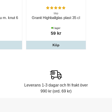
bbp
u m. knut 6
Granit Highballglas plast 35 cl
I lager
59 kr
Köp
Leverans 1-3 dagar och fri frakt över
990 kr (ord. 69 kr)