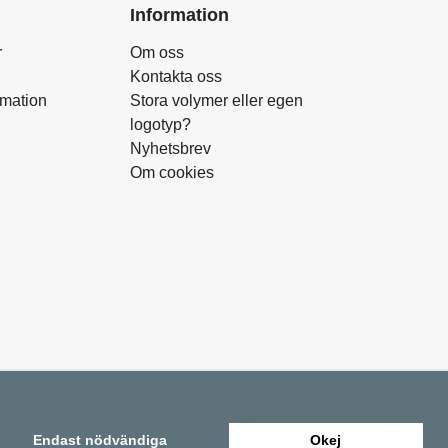
Information
r
Om oss
Kontakta oss
amation
Stora volymer eller egen
logotyp?
Nyhetsbrev
Om cookies
Endast nödvändiga
Okej