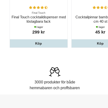
Final Touch
Final Touch cocktaildispenser med
Cocktailpinnar bamb
löstagbara fack
cm 40 st
I lager
I lager
299 kr
45 kr
Köp
Köp
3000 produkter för både
hemmabaren och proffsbaren