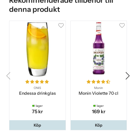
Rekommenderade tillbehör till
denna produkt
ONIS
Monin
Endessa drinkglas
Monin Violette 70 cl
I lager
I lager
75 kr
169 kr
Köp
Köp