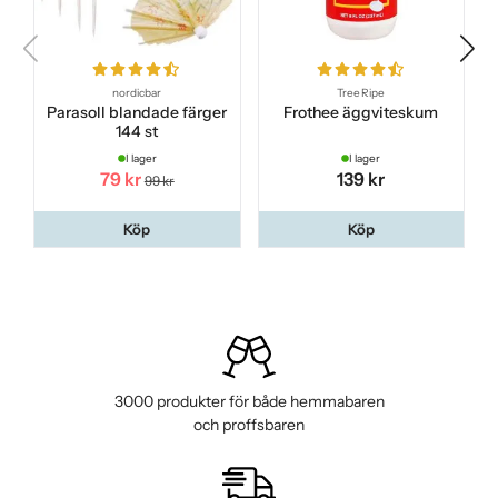
nordicbar
Tree Ripe
Parasoll blandade färger
Frothee äggviteskum
S
144 st
I lager
I lager
79 kr
139 kr
99 kr
Köp
Köp
3000 produkter för både hemmabaren
och proffsbaren