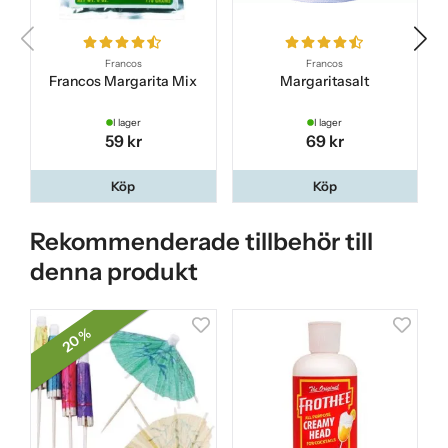
Francos
Francos
Francos Margarita Mix
Margaritasalt
I lager
I lager
59 kr
69 kr
Köp
Köp
Rekommenderade tillbehör till
denna produkt
20 %