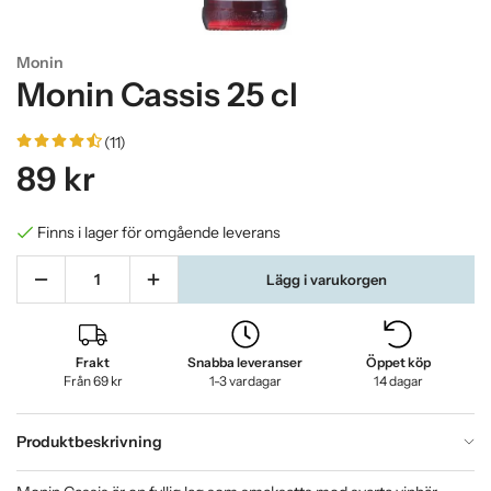
Monin
Monin Cassis 25 cl
(11)
89 kr
Finns i lager för omgående leverans
Lägg i varukorgen
Frakt
Snabba leveranser
Öppet köp
Från 69 kr
1-3 vardagar
14 dagar
Produktbeskrivning