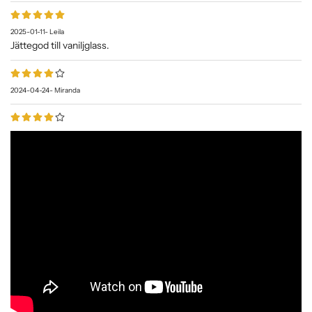
2025-01-11
-
Leila
Jättegod till vaniljglass.
2024-04-24
-
Miranda
2024-02-11
-
Tomas
Se recensioner på fler språk...