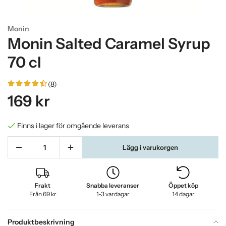
Monin
Monin Salted Caramel Syrup
70 cl
(8)
169 kr
Finns i lager för omgående leverans
Lägg i varukorgen
Frakt
Snabba leveranser
Öppet köp
Från 69 kr
1-3 vardagar
14 dagar
Produktbeskrivning