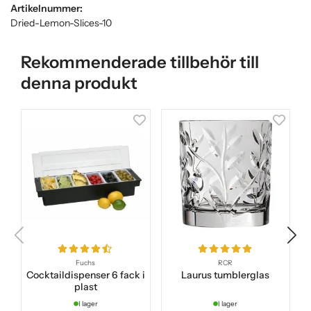
Artikelnummer:
Dried-Lemon-Slices-10
Rekommenderade tillbehör till
denna produkt
Fuchs
RCR
Cocktaildispenser 6 fack i
Laurus tumblerglas
plast
I lager
I lager