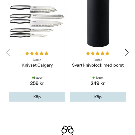
Dorre
Dorre
Knivset Calgary
Svart knivblock med borst
I lager
I lager
259 kr
249 kr
Köp
Köp