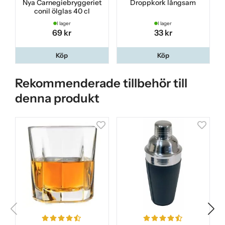
Nya Carnegiebryggeriet
Droppkork långsam
conil ölglas 40 cl
I lager
I lager
69 kr
33 kr
Köp
Köp
Rekommenderade tillbehör till
denna produkt