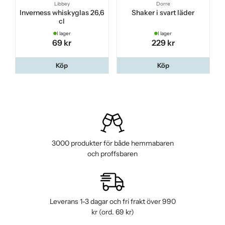
Libbey
Dorre
Inverness whiskyglas 26,6
Shaker i svart läder
cl
I lager
I lager
69 kr
229 kr
Köp
Köp
3000 produkter för både hemmabaren
och proffsbaren
Leverans 1-3 dagar och fri frakt över 990
kr (ord. 69 kr)