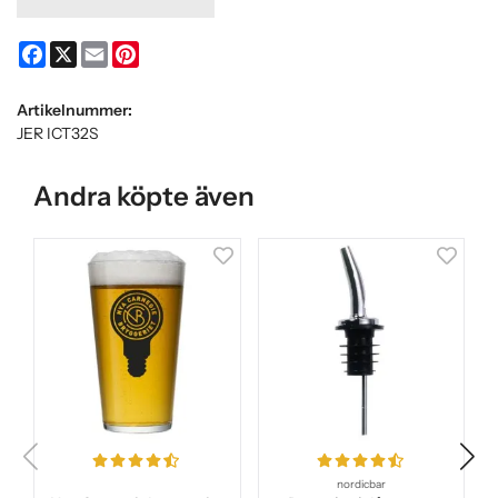
Facebook
X
Email
Pinterest
Artikelnummer:
JER ICT32S
Andra köpte även
nordicbar