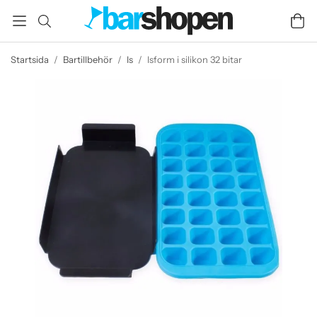
Startsida
/
Bartillbehör
/
Is
/
Isform i silikon 32 bitar