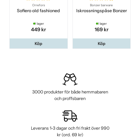
Orrefors
Bonzer barware
Sofiero old fashioned
Iskrossningspåse Bonzer
I lager
I lager
449 kr
169 kr
Köp
Köp
3000 produkter för både hemmabaren
och proffsbaren
Leverans 1-3 dagar och fri frakt över 990
kr (ord. 69 kr)