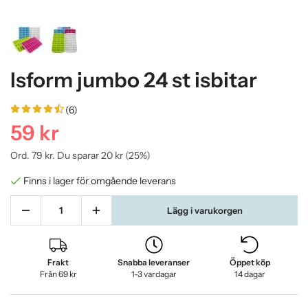
Isform jumbo 24 st isbitar
(6)
59 kr
Ord.
79 kr
. Du sparar
20 kr
(
25
%)
Finns i lager för omgående leverans
Lägg i varukorgen
Frakt
Snabba leveranser
Öppet köp
Från 69 kr
1-3 vardagar
14 dagar