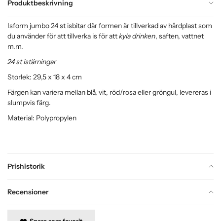
Produktbeskrivning
Isform jumbo 24 st isbitar
där formen är tillverkad av hårdplast som
du använder för att tillverka is för att
kyla drinken
, saften, vattnet
m.m.
24 st istärningar
Storlek: 29,5 x 18 x 4 cm
Färgen kan variera mellan blå, vit, röd/rosa eller gröngul, levereras i
slumpvis färg.
Material: Polypropylen
Prishistorik
Recensioner
Spara som favorit