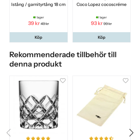
Istång / garnityrtång 18 cm
Coco Lopez cocoscréme
I lager
I lager
39 kr
93 kr
49 kr
99 kr
Köp
Köp
Rekommenderade tillbehör till
denna produkt