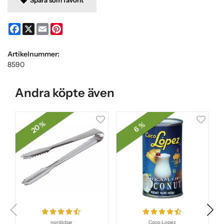
Facebook
X
Email
Pinterest
Artikelnummer:
8590
Andra köpte även
20 %
6 %
nordicbar
Coco Lopez