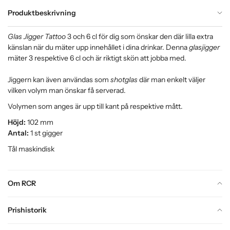
Produktbeskrivning
Glas Jigger Tattoo
3 och 6 cl för dig som önskar den där lilla extra
känslan när du mäter upp innehållet i dina drinkar. Denna
glasjigger
mäter 3 respektive 6 cl och är riktigt skön att jobba med.
Jiggern kan även användas som
shotglas
där man enkelt väljer
vilken volym man önskar få serverad.
Volymen som anges är upp till kant på respektive mått.
Höjd:
102 mm
Antal:
1 st gigger
Tål maskindisk
Om RCR
Prishistorik