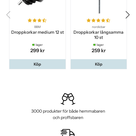
BBM
nordicbar
Droppkorkar medium 12 st
Droppkorkar långsamma
10 st
I lager
I lager
299 kr
259 kr
Köp
Köp
3000 produkter för både hemmabaren
och proffsbaren