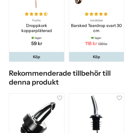
Fuchs
nordicbar
Droppkork
Barsked Teardrop svart 30
kopparpläterad
cm
I lager
I lager
59 kr
118 kr
139 kr
Köp
Köp
Rekommenderade tillbehör till
denna produkt