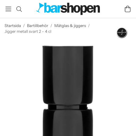
Startsida
/
Bartillbehör
/
Mätglas & jiggers
/
Jigger metall svart 2 - 4 cl