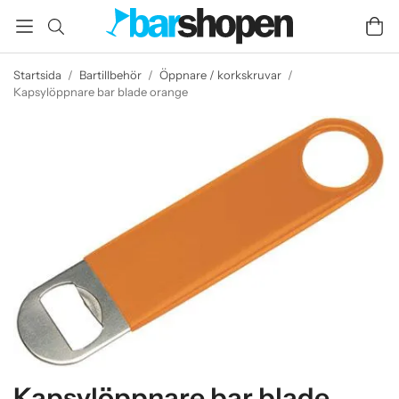
Startsida
/
Bartillbehör
/
Öppnare / korkskruvar
/
Kapsylöppnare bar blade orange
Kapsylöppnare bar blade