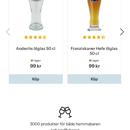
Andechs ölglas 50 cl
Franziskaner Hefe ölglas
50 cl
I lager
I lager
99 kr
99 kr
Köp
Köp
3000 produkter för både hemmabaren
och proffsbaren