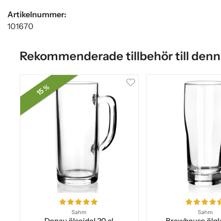
Artikelnummer:
101670
Rekommenderade tillbehör till denn
15 %
Sahm
Sahm
Donau ölsejdel 20 cl
Brewhouse ölgla