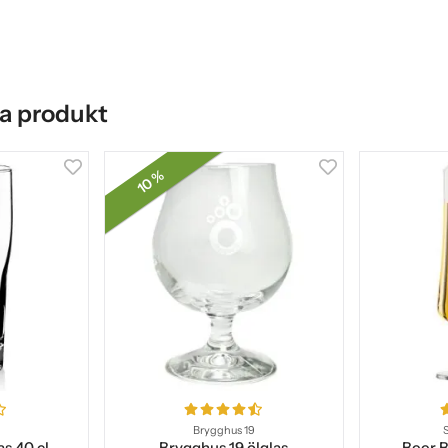
a produkt
10 %
Brygghus 19
s 40 cl
Brygghus 19 ölglas
Beer B