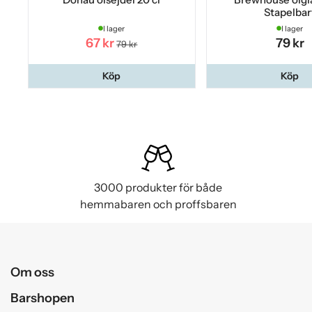
Stapelbar
I lager
I lager
67 kr
79 kr
79 kr
Köp
Köp
3000 produkter för både
hemmabaren och proffsbaren
Om oss
Barshopen