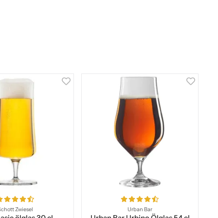
Schott Zwiesel
Urban Bar
asic ölglas 30 cl
Urban Bar Urbino Ölglas 54 cl