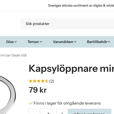
Sveriges största sortiment av ölglas & whis
Glas
Teman
Varumärken
Bartillbehör
ni bar blade stål
Kapsylöppnare mini
(2)
79 kr
Finns i lager för omgående leverans