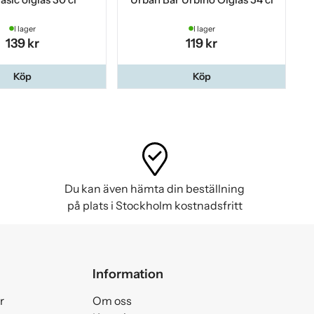
I lager
I lager
139 kr
119 kr
Köp
Köp
Du kan även hämta din beställning
på plats i Stockholm kostnadsfritt
Information
r
Om oss