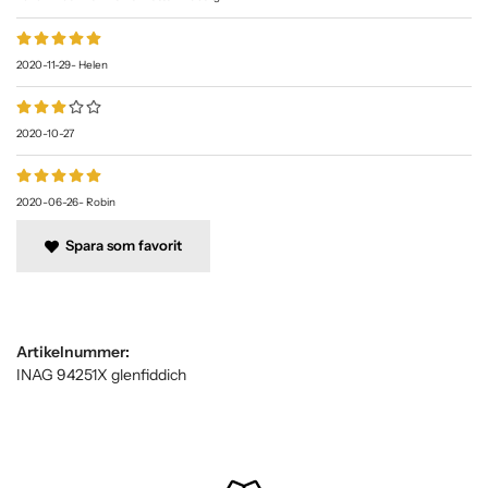
2020-11-29
-
Helen
2020-10-27
2020-06-26
-
Robin
Spara som favorit
2019-12-15
2019-11-05
Artikelnummer:
INAG 94251X glenfiddich
2019-07-20
-
Mattias
Simpel och billigt intryck. Klart besviken.