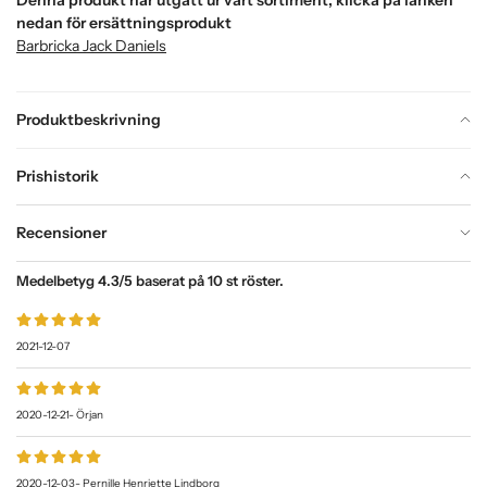
nedan för ersättningsprodukt
Barbricka Jack Daniels
Produktbeskrivning
Prishistorik
Recensioner
Medelbetyg
4.3
/5 baserat på
10
st röster.
2021-12-07
2020-12-21
-
Örjan
2020-12-03
-
Pernille Henriette Lindborg