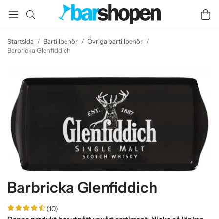
Startsida
/
Bartillbehör
/
Övriga bartillbehör
/
Barbricka Glenfiddich
Barbricka Glenfiddich
(10)
Denna produkt har utgått ur vårt sortiment, klicka på länken