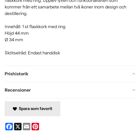
flaskkork med ring. Upplev lyxen och funktionaliteten som
kommer från ett samarbete mellan två ikoner inom design och
destillering.
Innehåll: 1 st flaskkork med ring
Höjd 44 mm
Ø 34 mm
Skötselråd: Endast handdisk
Prishistorik
Recensioner
Spara som favorit
Facebook
X
Email
Pinterest