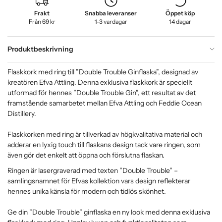
Frakt
Snabba leveranser
Öppet köp
Från 69 kr
1-3 vardagar
14 dagar
Produktbeskrivning
Flaskkork med ring till ”Double Trouble Ginflaska”, designad av
kreatören Efva Attling. Denna exklusiva flaskkork är speciellt
utformad för hennes ”Double Trouble Gin”, ett resultat av det
framstående samarbetet mellan Efva Attling och Feddie Ocean
Distillery.
Flaskkorken med ring är tillverkad av högkvalitativa material och
adderar en lyxig touch till flaskans design tack vare ringen, som
även gör det enkelt att öppna och förslutna flaskan.
Ringen är lasergraverad med texten ”Double Trouble” –
samlingsnamnet för Efvas kollektion vars design reflekterar
hennes unika känsla för modern och tidlös skönhet.
Ge din ”Double Trouble” ginflaska en ny look med denna exklusiva