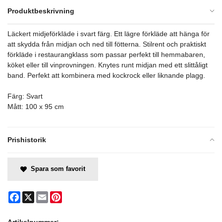
Produktbeskrivning
Läckert midjeförkläde i svart färg. Ett lägre förkläde att hänga för
att skydda från midjan och ned till fötterna. Stilrent och praktiskt
förkläde i restaurangklass som passar perfekt till hemmabaren,
köket eller till vinprovningen. Knytes runt midjan med ett slittåligt
band. Perfekt att kombinera med kockrock eller liknande plagg.
Färg: Svart
Mått: 100 x 95 cm
Prishistorik
Spara som favorit
Facebook
X
Email
Pinterest
Artikelnummer: