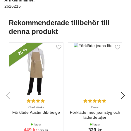
2626215
Rekommenderade tillbehör till
denna produkt
25 %
Chef Works
Dorre
Förkläde Austin BiB beige
Förkläde med jeanstyg och
läderdetaljer
I lager
I lager
449 kr
329 kr
599 kr