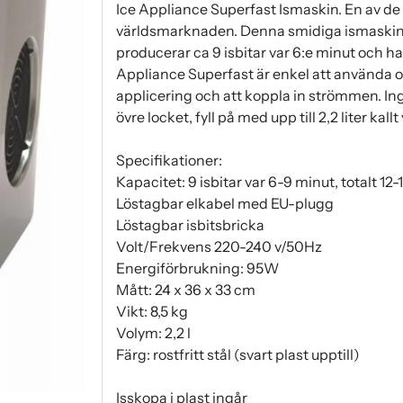
Ice Appliance Superfast Ismaskin. En av de 
världsmarknaden. Denna smidiga ismaskin är t
producerar ca 9 isbitar var 6:e minut och ha
Appliance Superfast är enkel att använda oc
applicering och att koppla in strömmen. Ing
övre locket, fyll på med upp till 2,2 liter kall
Specifikationer:
Kapacitet: 9 isbitar var 6-9 minut, totalt 12
Löstagbar elkabel med EU-plugg
Löstagbar isbitsbricka
Volt/Frekvens 220-240 v/50Hz
Energiförbrukning: 95W
Mått: 24 x 36 x 33 cm
Vikt: 8,5 kg
Volym: 2,2 l
Färg: rostfritt stål (svart plast upptill)
Isskopa i plast ingår