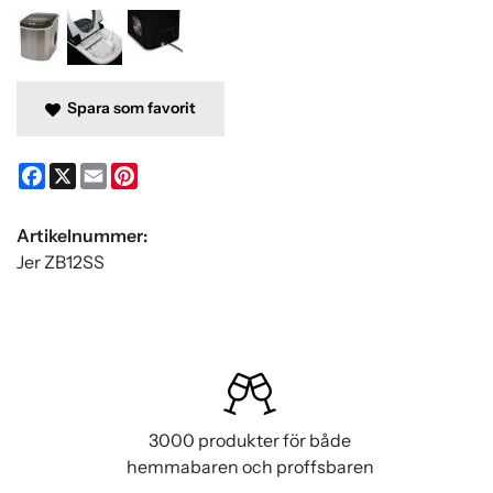
Spara som favorit
Facebook
X
Email
Pinterest
Artikelnummer:
Jer ZB12SS
3000 produkter för både
hemmabaren och proffsbaren