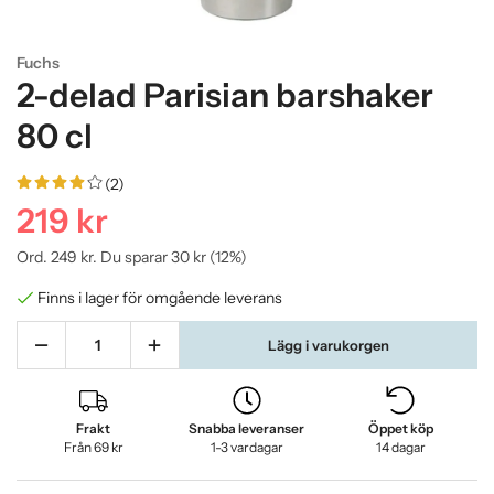
Fuchs
2-delad Parisian barshaker
80 cl
(2)
219 kr
Ord.
249 kr
. Du sparar
30 kr
(
12
%)
Finns i lager för omgående leverans
Lägg i varukorgen
Frakt
Snabba leveranser
Öppet köp
Från 69 kr
1-3 vardagar
14 dagar