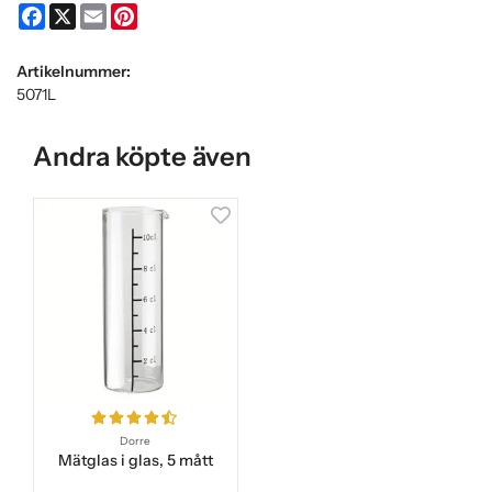
Facebook
X
Email
Pinterest
Artikelnummer:
5071L
Andra köpte även
Dorre
Mätglas i glas, 5 mått