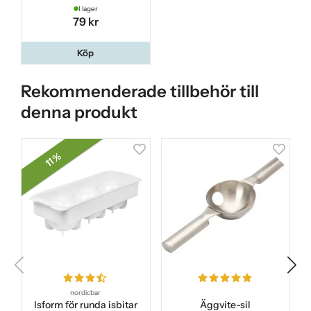
I lager
79 kr
Köp
Rekommenderade tillbehör till
denna produkt
11 %
nordicbar
Isform för runda isbitar
Äggvite-sil