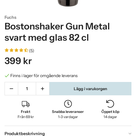
Fuchs
Bostonshaker Gun Metal
svart med glas 82 cl
(5)
399 kr
Finns i lager för omgående leverans
Lägg i varukorgen
Frakt
Snabba leveranser
Öppet köp
Från 69 kr
1-3 vardagar
14 dagar
Produktbeskrivning