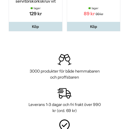
servitörskorkskruv vit
I lager
I lager
129 kr
89 kr
99 kr
Köp
Köp
3000 produkter för både hemmabaren
och proffsbaren
Leverans 1-3 dagar och fri frakt över 990
kr (ord. 69 kr)