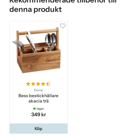
denna produkt
Dorre
Bess bestickhållare
akacia trä
I lager
349 kr
Köp