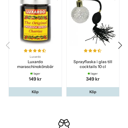
Luxardo
Luxardo
Sprayflaska i glas till
maraschinokörsbär
cocktails 10 cl
I lager
I lager
149 kr
349 kr
Köp
Köp