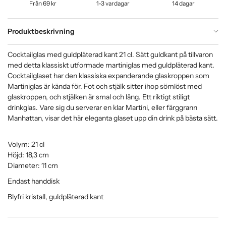
Från 69 kr
1-3 vardagar
14 dagar
Produktbeskrivning
Cocktailglas med guldpläterad kant 21 cl. Sätt guldkant på tillvaron
med detta klassiskt utformade martiniglas med guldpläterad kant.
Cocktailglaset har den klassiska expanderande glaskroppen som
Martiniglas är kända för. Fot och stjälk sitter ihop sömlöst med
glaskroppen, och stjälken är smal och lång. Ett riktigt stiligt
drinkglas. Vare sig du serverar en klar Martini, eller färggrann
Manhattan, visar det här eleganta glaset upp din drink på bästa sätt.
Volym: 21 cl
Höjd: 18,3 cm
Diameter: 11 cm
Endast handdisk
Blyfri kristall, guldpläterad kant