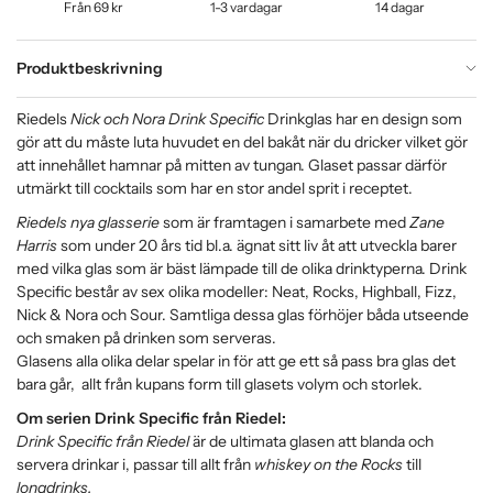
Från 69 kr
1-3 vardagar
14 dagar
Produktbeskrivning
Riedels
Nick och Nora Drink Specific
Drinkglas har en design som
gör att du måste luta huvudet en del bakåt när du dricker vilket gör
att innehållet hamnar på mitten av tungan. Glaset passar därför
utmärkt till cocktails som har en stor andel sprit i receptet.
Riedels nya glasserie
som är framtagen i samarbete med
Zane
Harris
som under 20 års tid bl.a. ägnat sitt liv åt att utveckla barer
med vilka glas som är bäst lämpade till de olika drinktyperna. Drink
Specific består av sex olika modeller: Neat, Rocks, Highball, Fizz,
Nick & Nora och Sour. Samtliga dessa glas förhöjer båda utseende
och smaken på drinken som serveras.
Glasens alla olika delar spelar in för att ge ett så pass bra glas det
bara går, allt från kupans form till glasets volym och storlek.
Om serien Drink Specific från Riedel:
Drink Specific från Riedel
är de ultimata glasen att blanda och
servera drinkar i, passar till allt från
whiskey on the Rocks
till
longdrinks.