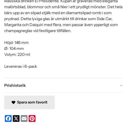
klassiska drinken El Presidente. Kupan är graverad med eleganta
malörtsblad, blommor och små féer i ett prydligt mönster. Det hela
bärs upp av en slipad stjälk med en diamantslipad romb i som
prydnad. Detta lyxiga glas är utmärkt till drinkar som Side Car,
Margarita och Daiquiri med flera, men passar även ypperligt som
champagneglas vid festligare tillfällen.
Höjd: 146 mm
Ø: 104 mm
Volym: 220 ml
Levereras i 6-pack
Prishistorik
Spara som favorit
Facebook
X
Email
Pinterest