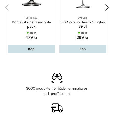
Spiegelau
Eva Solo
Konjakskupa Brandy 4-
Eva Solo Bordeaux Vinglas
pack
39 cl
I lager
I lager
479 kr
299 kr
Köp
Köp
3000 produkter för både hemmabaren
och proffsbaren