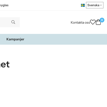
kyglas
0
Kontakta oss
Kampanjer
net