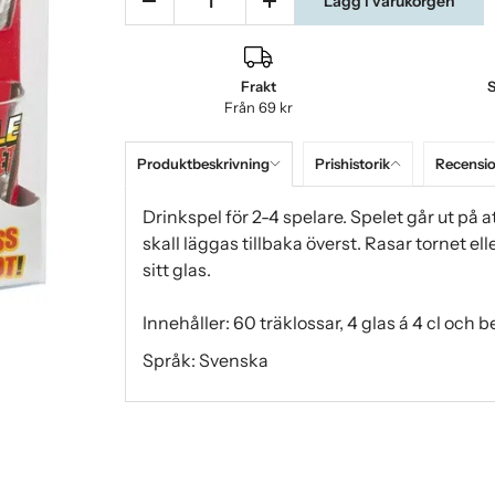
Lägg i varukorgen
Frakt
S
Från 69 kr
Produktbeskrivning
Prishistorik
Recensi
Drinkspel för 2-4 spelare. Spelet går ut på a
skall läggas tillbaka överst. Rasar tornet el
sitt glas.
Innehåller: 60 träklossar, 4 glas á 4 cl och 
Språk: Svenska