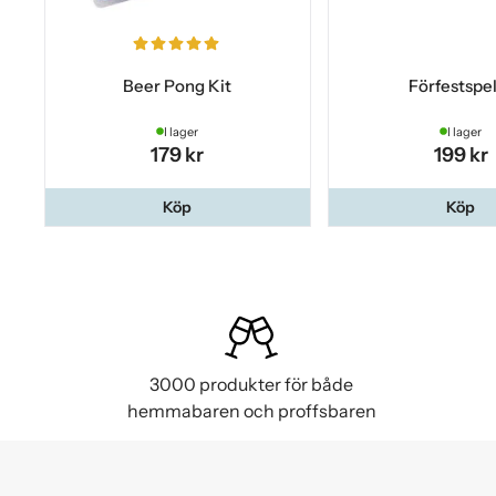
Beer Pong Kit
Förfestspe
I lager
I lager
179 kr
199 kr
Köp
Köp
3000 produkter för både
hemmabaren och proffsbaren