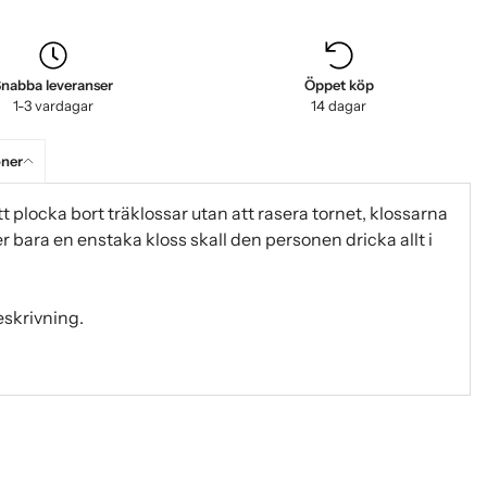
nabba leveranser
Öppet köp
1-3 vardagar
14 dagar
oner
tt plocka bort träklossar utan att rasera tornet, klossarna
ler bara en enstaka kloss skall den personen dricka allt i
beskrivning.