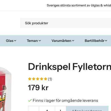
Sveriges största sortiment av ölglas & whis
Glas
Teman
Varumärken
Bartillbehör
Drinkspel Fylletor
(1)
179 kr
Finns i lager för omgående leverans