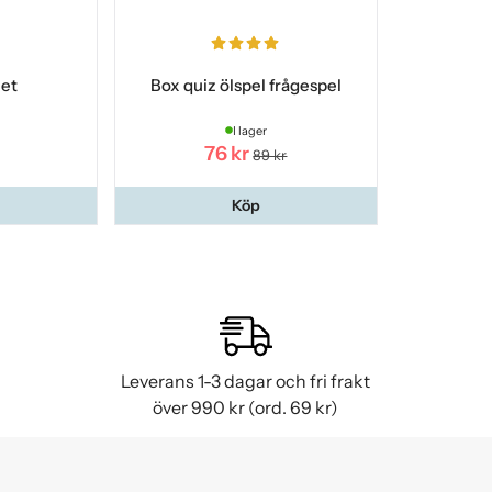
let
Box quiz ölspel frågespel
I lager
76 kr
89 kr
Köp
Leverans 1-3 dagar och fri frakt
över 990 kr (ord. 69 kr)