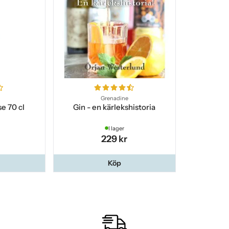
Grenadine
e 70 cl
Gin - en kärlekshistoria
I lager
229 kr
Köp