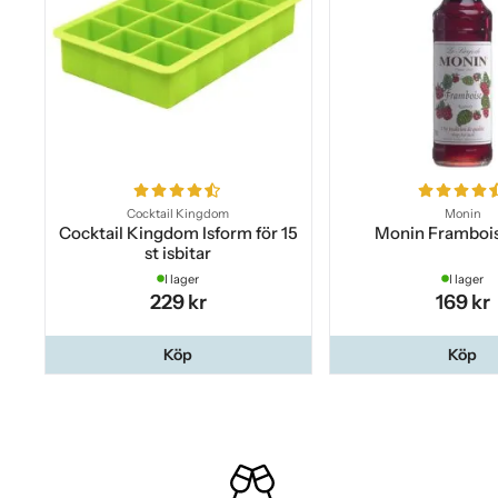
Cocktail Kingdom
Monin
Cocktail Kingdom Isform för 15
Monin Frambois
st isbitar
I lager
I lager
229 kr
169 kr
Köp
Köp