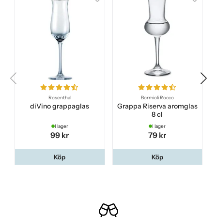
Rosenthal
Bormioli Rocco
diVino grappaglas
Grappa Riserva aromglas
8 cl
I lager
I lager
99 kr
79 kr
Köp
Köp