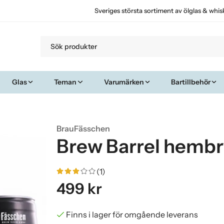
Sveriges största sortiment av ölglas & whis
Glas
Teman
Varumärken
Bartillbehör
BrauFässchen
Brew Barrel hembr
(1)
499 kr
Finns i lager för omgående leverans