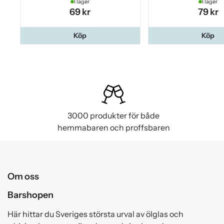
I lager
I lager
69 kr
79 kr
Köp
Köp
3000 produkter för både
hemmabaren och proffsbaren
Om oss
Barshopen
Här hittar du Sveriges största urval av ölglas och