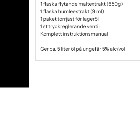
1 flaska flytande maltextrakt (650g)
1 flaska humleextrakt (9 ml)
1 paket torrjäst för lageröl
1 st tryckreglerande ventil
Komplett instruktionsmanual
Ger ca. 5 liter öl på ungefär 5% alc/vol