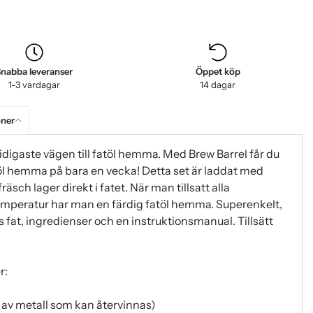
nabba leveranser
Öppet köp
1-3 vardagar
14 dagar
oner
digaste vägen till fatöl hemma. Med Brew Barrel får du
t öl hemma på bara en vecka! Detta set är laddat med
räsch lager direkt i fatet. När man tillsatt alla
 temperatur har man en färdig fatöl hemma. Superenkelt,
rs fat, ingredienser och en instruktionsmanual. Tillsätt
r:
at av metall som kan återvinnas)