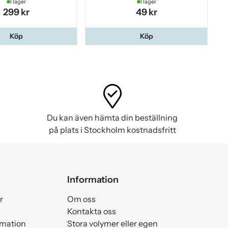
I lager
I lager
299 kr
49 kr
Köp
Köp
Du kan även hämta din beställning
på plats i Stockholm kostnadsfritt
Information
r
Om oss
Kontakta oss
amation
Stora volymer eller egen