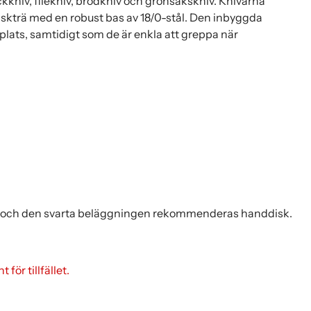
ockkniv, filékniv, brödkniv och grönsakskniv. Knivarna
 askträ med en robust bas av 18/0-stål. Den inbyggda
å plats, samtidigt som de är enkla att greppa när
a och den svarta beläggningen rekommenderas handdisk.
för tillfället.