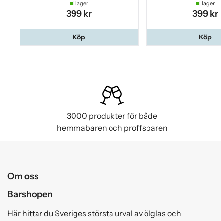
I lager
I lager
399 kr
399 kr
Köp
Köp
3000 produkter för både
hemmabaren och proffsbaren
Om oss
Barshopen
Här hittar du Sveriges största urval av ölglas och