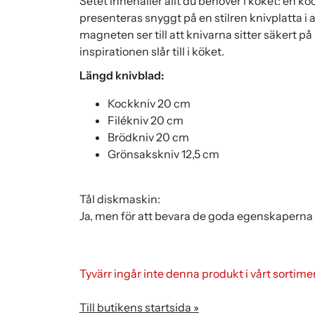
Setet innehåller allt du behöver i köket: en k
presenteras snyggt på en stilren knivplatta i
magneten ser till att knivarna sitter säkert p
inspirationen slår till i köket.
Längd knivblad:
Kockkniv 20 cm
Filékniv 20 cm
Brödkniv 20 cm
Grönsakskniv 12,5 cm
Tål diskmaskin:
Ja, men för att bevara de goda egenskapern
Tyvärr ingår inte denna produkt i vårt sortiment 
Till butikens startsida »