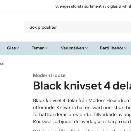
Sveriges största sortiment av ölglas & whis
Glas
Teman
Varumärken
Bartillbehör
use
Modern House
Black knivset 4 d
Black knivset 4 delar från Modern House kombi
utförande. Knivarna har en svart non-stick-b
förbättrar deras prestanda. Tillverkade av hög
Rockwell, erbjuder de överlägsen skärpa och h