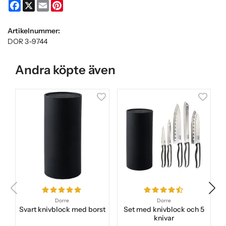
Facebook
X
Email
Pinterest
Artikelnummer:
DOR 3-9744
Andra köpte även
Dorre
Dorre
Svart knivblock med borst
Set med knivblock och 5
knivar