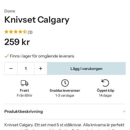
Dorre
Knivset Calgary
(3)
259 kr
Finns i lager för omgående leverans
Lägg i varukorgen
Frakt
Snabba leveranser
Öppet köp
Från 69 kr
1-3 vardagar
14 dagar
Produktbeskrivning
Knivset Calgary. Ett set med 5 st stålknivar. Alla knivarna är perfekt