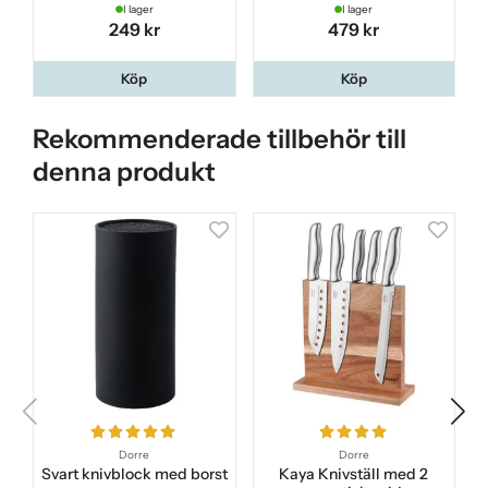
I lager
I lager
249 kr
479 kr
Köp
Köp
Rekommenderade tillbehör till
denna produkt
Dorre
Dorre
Svart knivblock med borst
Kaya Knivställ med 2