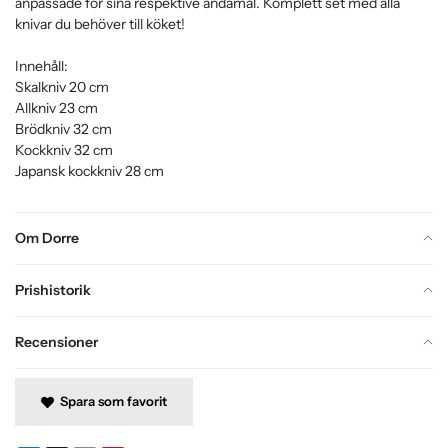
anpassade för sina respektive ändamål. Komplett set med alla
knivar du behöver till köket!
Innehåll:
Skalkniv 20 cm
Allkniv 23 cm
Brödkniv 32 cm
Kockkniv 32 cm
Japansk kockkniv 28 cm
Om Dorre
Prishistorik
Recensioner
Spara som favorit