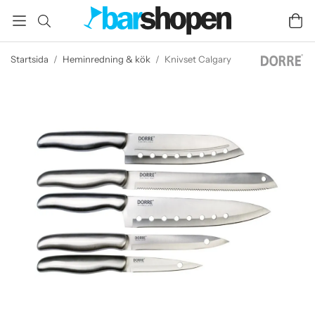
Startsida
/
Heminredning & kök
/
Knivset Calgary